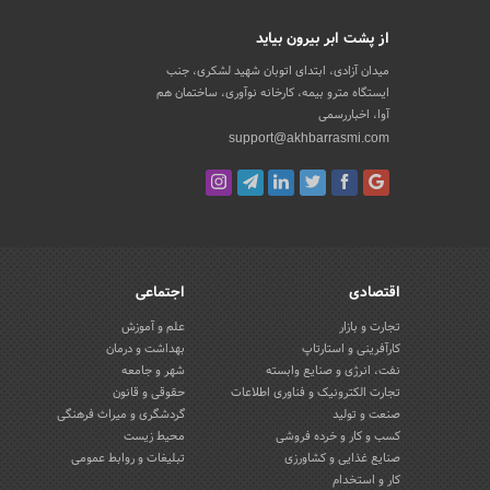
از پشت ابر بیرون بیاید
میدان آزادی، ابتدای اتوبان شهید لشکری، جنب
ایستگاه مترو بیمه، کارخانه نوآوری، ساختمان هم
آوا، اخباررسمی
support@akhbarrasmi.com
اقتصادی
اجتماعی
تجارت و بازار
علم و آموزش
کارآفرینی و استارتاپ
بهداشت و درمان
نفت، انرژی و صنایع وابسته
شهر و جامعه
تجارت الکترونیک و فناوری اطلاعات
حقوقی و قانون
صنعت و تولید
گردشگری و میراث فرهنگی
کسب و کار و خرده فروشی
محیط زیست
صنایع غذایی و کشاورزی
تبلیغات و روابط عمومی
کار و استخدام