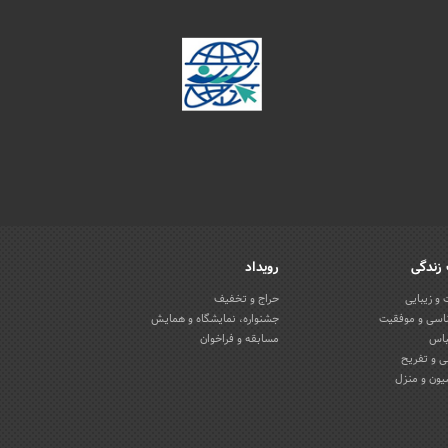
زندگی
رویداد
و زیبایی
حراج و تخفیف
اسی و موفقیت
جشنواره، نمایشگاه و همایش
باس
مسابقه و فراخوان
 و تفریح
یون و منزل