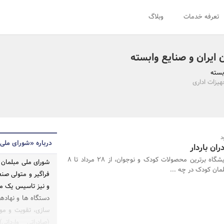
تعرفه خدمات
وبلاگ
ایران و صنایع وابسته
بسته
یزات اداری
درباره «شورای ملی 
ان باردار
دهمین نمایشگاه برترین محصولات کودک و نوجوان، از 28 مرداد تا 8
شورای ملی مبلمان 
مان کودک در چه ...
فراگیر و متولی صن
و نیز تاسیس یک مر
دستگاه ها و نهادها
سازی، تقویت و موث
(صادراتی _ وارداتی