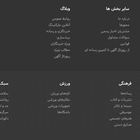
سایر بخش ها
وبلاگ
درباره ما
روابط عمومی
مجوزها
آنلاین مارکتینگ
مشتریان اخبار رسمی
خبرنگاری و رسانه
سوالات متداول
برندسازی
قوانین
ویژه خبرنگاران
از رپورتاژ آگهی تا کمپین رسانه ای
مطالب ویژه
رپورتاژ آگهی
فرهنگی
ورزش
سبک 
رسانه‌ها
تازه‌های ورزش
سلامت 
نشریات و کتاب
مکان‌های ورزشی
روانشن
سینما و تئاتر
تجهیزات ورزشی
مد و ل
موسیقی
باشگاه‌ها
سرگرمی
هنرهای تجسمی
دکوراس
صنایع دستی