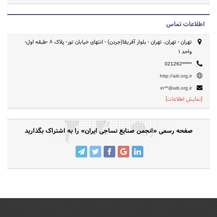
اطلاعات تماس
تهران - تهران، تهران - بلوار آفریقا(جردن) - انتهای خیابان تور- پلاک 8 -طبقه اول-
واحد 1
021262*****
http://aiti.org.ir
in**@aiti.org.ir
[نمایش اطلاعات]
صفحه رسمی «انجمن صنایع نساجی ایران» را به اشتراک بگذارید