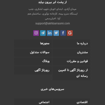
از پشت ابر بیرون بیاید
میدان آزادی، ابتدای اتوبان شهید لشکری، جنب
ایستگاه مترو بیمه، کارخانه نوآوری، ساختمان هم
آوا، اخباررسمی
support@akhbarrasmi.com
درباره ما
مجوزها
مشتریان
سوالات متداول
قوانین و مقررات
وبلاگ
از رپورتاژ آگهی تا کمپین
رپورتاژ آگهی
رسانه ای
سرویس‌های خبری
اقتصادی
اجتماعی