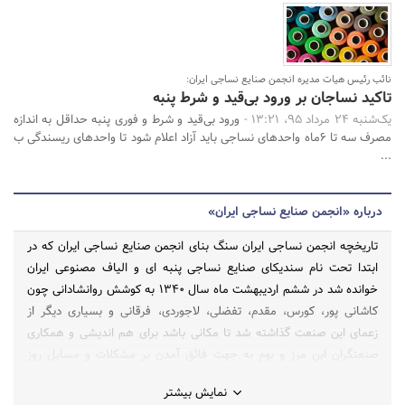
نائب رئیس هیات مدیره انجمن صنایع نساجی ایران:
تاکید نساجان بر ورود بی‌قید و شرط پنبه
یک‌شنبه 24 مرداد 95، 13:21 -
ورود بی‌قید و شرط و فوری پنبه حداقل به اندازه
مصرف سه تا 6ماه واحدهای نساجی باید آزاد اعلام شود تا واحدهای ریسندگی ب
...
درباره «انجمن صنایع نساجی ایران»
تاریخچه انجمن نساجی ایران سنگ بنای انجمن صنایع نساجی ایران که در
ابتدا تحت نام سندیکای صنایع نساجی پنبه ای و الیاف مصنوعی ایران
خوانده شد در ششم اردیبهشت ماه سال 1340 به کوشش روانشادانی چون
کاشانی پور، کورس، مقدم، تفضلی، لاجوردی، فرقانی و بسیاری دیگر از
زعمای این صنعت گذاشته شد تا مکانی باشد برای هم اندیشی و همکاری
صنعتگران این مرز و بوم به جهت فائق آمدن بر مشکلات و مسایل روز
صنایع نساجی کشورمان.
نمایش بیشتر