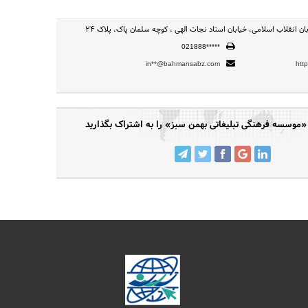
ابان انقلاب اسلامی، خیابان استاد نجات الهی ، کوچه سلمان پاک، پلاک 24
021888*****
in**@bahmansabz.com
htt
وسسه فرهنگی تبلیغاتی بهمن سبز» را به اشتراک بگذارید