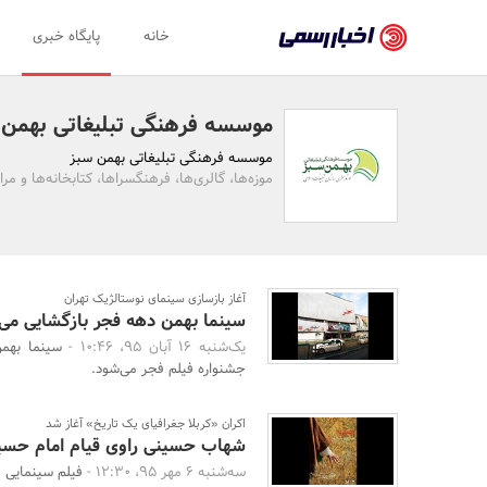
اخبار
خانه
پایگاه خبری
رسمی
-
موسسه فرهنگی تبلیغاتی بهمن 
اخبار
موسسه فرهنگی تبلیغاتی بهمن سبز
تایید
موزه‌ها، گالری‌ها، فرهنگسراها، کتابخانه‌ها و مر
شده
شرکت‌ها،
سازمان‌ها
آغاز بازسازی سینمای نوستالژیک تهران
سینما بهمن دهه فجر بازگشایی می‌
و
یک‌شنبه 16 آبان 95، 10:46 -
سینما بهم
روابط
جشنواره فیلم فجر می‌شود.
عمومی‌ها
اکران «کربلا جغرافیای یک تاریخ» آغاز شد
شهاب حسینی راوی قیام امام حسی
سه‌شنبه 6 مهر 95، 12:30 -
فیلم سینمایی «