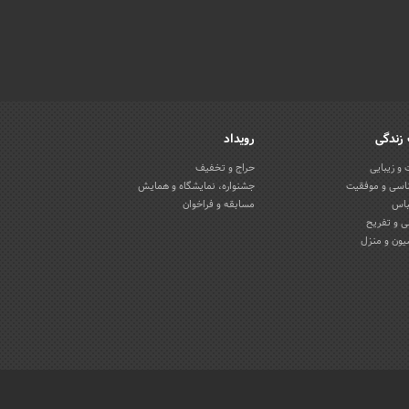
زندگی
رویداد
و زیبایی
حراج و تخفیف
اسی و موفقیت
جشنواره، نمایشگاه و همایش
باس
مسابقه و فراخوان
 و تفریح
یون و منزل