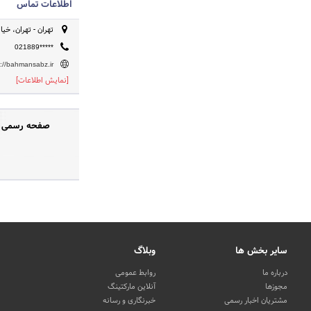
اطلاعات تماس
تهران - تهران، خی
021889*****
p://bahmansabz.ir
[نمایش اطلاعات]
صفحه رسمی «م
سایر بخش ها
وبلاگ
درباره ما
روابط عمومی
مجوزها
آنلاین مارکتینگ
مشتریان اخبار رسمی
خبرنگاری و رسانه