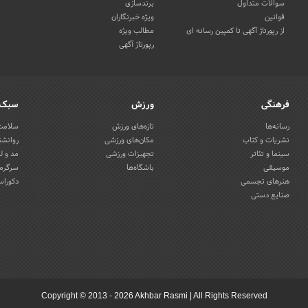
سوالات متداول
برندسازی
قوانین
ویژه خبرنگاران
از رپورتاژ آگهی تا کمپین رسانه ای
مطالب ویژه
رپورتاژ آگهی
فرهنگی
ورزش
سبک 
رسانه‌ها
تازه‌های ورزش
سلامت 
نشریات و کتاب
مکان‌های ورزشی
روانشن
سینما و تئاتر
تجهیزات ورزشی
مد و ل
موسیقی
باشگاه‌ها
سرگرمی
هنرهای تجسمی
دکوراس
صنایع دستی
Copyright © 2013 - 2026 Akhbar Rasmi
|
All Rights Reserved