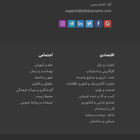
آوا، اخباررسمی
support@akhbarrasmi.com
اقتصادی
اجتماعی
تجارت و بازار
علم و آموزش
کارآفرینی و استارتاپ
بهداشت و درمان
نفت، انرژی و صنایع وابسته
شهر و جامعه
تجارت الکترونیک و فناوری اطلاعات
حقوقی و قانون
صنعت و تولید
گردشگری و میراث فرهنگی
کسب و کار و خرده فروشی
محیط زیست
صنایع غذایی و کشاورزی
تبلیغات و روابط عمومی
کار و استخدام
بانک، بیمه و سرمایه
مسکن و ساختمان