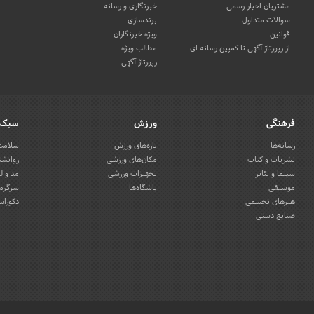
مشتریان اخبار رسمی
خبرنگاری و رسانه
سوالات متداول
برندسازی
قوانین
ویژه خبرنگاران
از رپورتاژ آگهی تا کمپین رسانه ای
مطالب ویژه
رپورتاژ آگهی
فرهنگی
ورزش
سبک 
رسانه‌ها
تازه‌های ورزش
سلامت 
نشریات و کتاب
مکان‌های ورزشی
روانشن
سینما و تئاتر
تجهیزات ورزشی
مد و ل
موسیقی
باشگاه‌ها
سرگرمی
هنرهای تجسمی
دکوراس
صنایع دستی