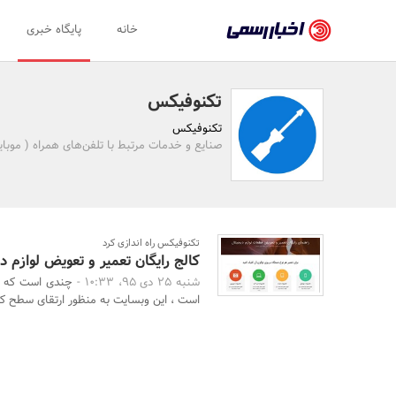
اخبار
خانه
پایگاه خبری
رسمی
-
تکنوفیکس
اخبار
تکنوفیکس
تایید
صنایع و خدمات مرتبط با تلفن‌های همراه ( موبای
شده
شرکت‌ها،
سازمان‌ها
تکنوفیکس راه اندازی کرد
کالج رایگان تعمیر و تعویض لوازم دی
و
شنبه 25 دی 95، 10:33 -
چندی است که ی
روابط
است ، این وبسایت به منظور ارتقای سطح ک
عمومی‌ها