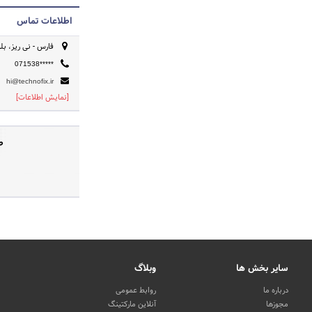
اطلاعات تماس
فارس - نی ریز، بل
071538*****
hi@technofix.ir
[نمایش اطلاعات]
ص
سایر بخش ها
وبلاگ
درباره ما
روابط عمومی
مجوزها
آنلاین مارکتینگ