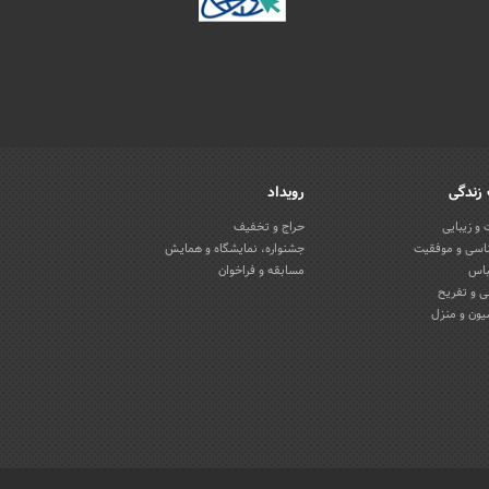
زندگی
رویداد
و زیبایی
حراج و تخفیف
اسی و موفقیت
جشنواره، نمایشگاه و همایش
باس
مسابقه و فراخوان
 و تفریح
یون و منزل