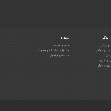
زندگی
رویداد
و زیبایی
حراج و تخفیف
اسی و موفقیت
جشنواره، نمایشگاه و همایش
باس
مسابقه و فراخوان
 و تفریح
یون و منزل