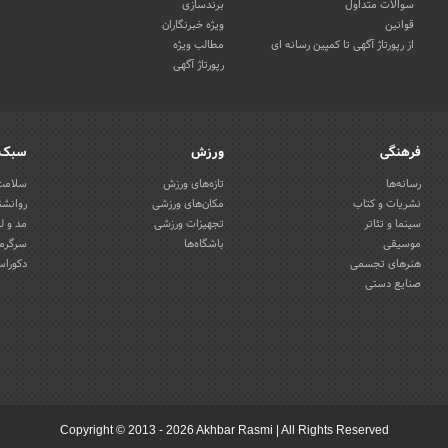
سوالات متداول
برندسازی
قوانین
ویژه خبرنگاران
از رپورتاژ آگهی تا کمپین رسانه ای
مطالب ویژه
رپورتاژ آگهی
فرهنگی
ورزش
سبک 
رسانه‌ها
تازه‌های ورزش
سلامت 
نشریات و کتاب
مکان‌های ورزشی
روانشن
سینما و تئاتر
تجهیزات ورزشی
مد و ل
موسیقی
باشگاه‌ها
سرگرمی
هنرهای تجسمی
دکوراس
صنایع دستی
Copyright © 2013 - 2026 Akhbar Rasmi
|
All Rights Reserved