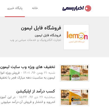
اخبار
خانه
پایگاه خبری
رسمی
-
فروشگاه فایل لیمون
اخبار
فروشگاه فایل لیمون
تایید
تجارت الکترونیک و خدمات مبتنی بر وب
شده
شرکت‌ها،
سازمان‌ها
تخفیف های ویژه وب سایت لیمون 
شنبه 21 بهمن 96، 14:01 -
و
لیمون به مناسبت دهه مبارک فجر با تخفیف ب
روابط
عمومی‌ها
کسب درآمد از اپلیکیشن
سه‌شنبه 26 دی 96، 15:44 -
در این آموز
اندروید و انتشار و فروش آن درآمد میلیونی د