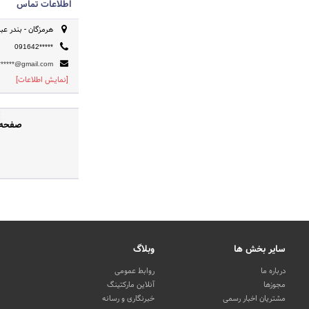
اطلاعات تماس
هرمزگان - بندر ع
091642*****
******@gmail.com
[نمایش اطلاعات]
صفحه ر
سایر بخش ها
وبلاگ
درباره ما
روابط عمومی
مجوزها
آنلاین مارکتینگ
مشتریان اخبار رسمی
خبرنگاری و رسانه