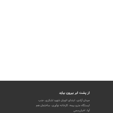
از پشت ابر بیرون بیاید
میدان آزادی، ابتدای اتوبان شهید لشکری، جنب
ایستگاه مترو بیمه، کارخانه نوآوری، ساختمان هم
آوا، اخباررسمی