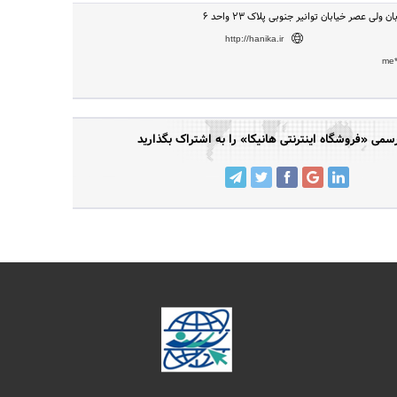
ن ولی عصر خیابان توانیر جنوبی پلاک 23 واحد 6
http://hanika.ir
me*
می «فروشگاه اینترنتی هانیکا» را به اشتراک بگذارید