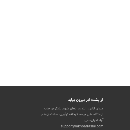
از پشت ابر بیرون بیاید
میدان آزادی، ابتدای اتوبان شهید لشکری، جنب
ایستگاه مترو بیمه، کارخانه نوآوری، ساختمان هم
آوا، اخباررسمی
support@akhbarrasmi.com