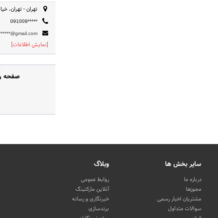
تهران - تهران، خیابا
091009*****
*****@gmail.com
[نمایش اطلاعات]
صفحه رس
سایر بخش ها
وبلاگ
درباره ما
روابط عمومی
مجوزها
آنلاین مارکتینگ
مشتریان اخبار رسمی
خبرنگاری و رسانه
سوالات متداول
برندسازی