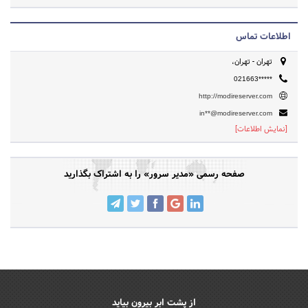
اطلاعات تماس
تهران - تهران،
021663*****
http://modireserver.com
in**@modireserver.com
[نمایش اطلاعات]
صفحه رسمی «مدیر سرور» را به اشتراک بگذارید
از پشت ابر بیرون بیاید