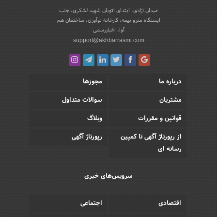
میدان آزادی، ابتدای اتوبان شهید لشکری، جنب
ایستگاه مترو بیمه، کارخانه نوآوری، ساختمان هم
آوا، اخباررسمی
support@akhbarrasmi.com
درباره ما
مجوزها
مشتریان
سوالات متداول
قوانین و مقررات
وبلاگ
از رپورتاژ آگهی تا کمپین
رپورتاژ آگهی
رسانه ای
سرویس‌های خبری
اقتصادی
اجتماعی