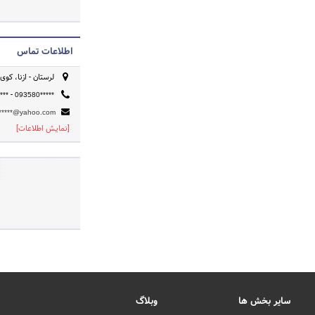
اطلاعات تماس
لرستان - ازنا، 
-
***
093580*****
*****@yahoo.com
[نمایش اطلاعات]
سایر بخش ها
وبلاگ