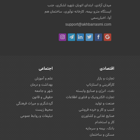
میدان آزادی، ابتدای اتوبان شهید لشکری، جنب
ایستگاه مترو بیمه، کارخانه نوآوری، ساختمان هم
آوا، اخباررسمی
support@akhbarrasmi.com
اقتصادی
اجتماعی
تجارت و بازار
علم و آموزش
کارآفرینی و استارتاپ
بهداشت و درمان
نفت، انرژی و صنایع وابسته
شهر و جامعه
تجارت الکترونیک و فناوری اطلاعات
حقوقی و قانون
صنعت و تولید
گردشگری و میراث فرهنگی
کسب و کار و خرده فروشی
محیط زیست
صنایع غذایی و کشاورزی
تبلیغات و روابط عمومی
کار و استخدام
بانک، بیمه و سرمایه
مسکن و ساختمان