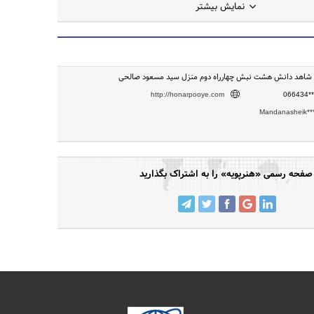
نمایش بیشتر
کوی شاهد دانش هشت نبش چهارراه دوم منزل سید مسعود صالحی
http://honarpooye.com
066434**
Mandanasheik**
صفحه رسمی «هنرپویه» را به اشتراک بگذارید