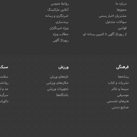
درباره ما
روابط عمومی
مجوزها
آنلاین مارکتینگ
مشتریان اخبار رسمی
خبرنگاری و رسانه
سوالات متداول
برندسازی
قوانین
ویژه خبرنگاران
از رپورتاژ آگهی تا کمپین رسانه ای
مطالب ویژه
رپورتاژ آگهی
فرهنگی
ورزش
سبک 
رسانه‌ها
تازه‌های ورزش
سلامت 
نشریات و کتاب
مکان‌های ورزشی
روانشن
سینما و تئاتر
تجهیزات ورزشی
مد و ل
موسیقی
باشگاه‌ها
سرگرمی
هنرهای تجسمی
دکوراس
صنایع دستی