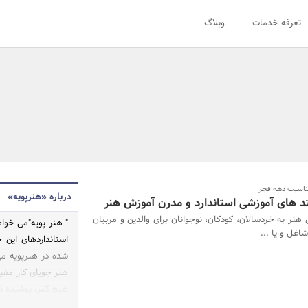
تعرفه خدمات
وبلاگ
مناسبت دهه فجر
درباره «هنرپویه»
تد های آموزشی استاندارد و مدرن آموزش هنر
هنر به خردسالان، کودکان، نوجوانان برای والدین و مربیان
" هنر پویه"می خواه
اغل و یا ...
استانداردهای این ح
شده در هنرپویه می
هنر جویای کار مفی
هیچ کس پوشیده نیس