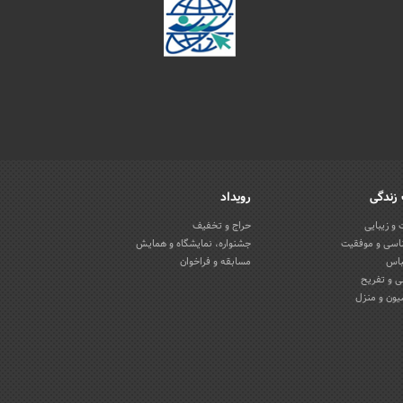
زندگی
رویداد
و زیبایی
حراج و تخفیف
اسی و موفقیت
جشنواره، نمایشگاه و همایش
باس
مسابقه و فراخوان
 و تفریح
یون و منزل