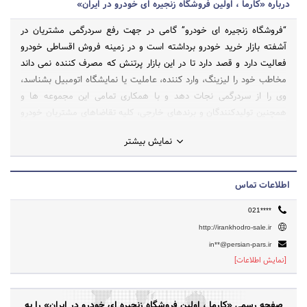
درباره «کارما ، اولین فروشگاه زنجیره ای خودرو در ایران»
“فروشگاه زنجیره ای خودرو” گامی در جهت رفع سردرگمی مشتریان در
آشفته بازار خرید خودرو برداشته است و در زمینه فروش اقساطی خودرو
فعالیت دارد و قصد دارد تا در این بازار پرتنش که مصرف کننده نمی داند
مخاطب خود را لیزینگ، وارد کننده، عاملیت یا نمایشگاه اتومبیل بشناسد،
وی را از سردرگمی نجات دهد و با همکاری تمامی این مجموعه ها و
همچنین تولیدکنندگان و برندهای خارجی، کلیه تقاضاهای مشتریان خودرو
را پوشش دهد.
نمایش بیشتر
اطلاعات تماس
021****
http://irankhodro-sale.ir
in**@persian-pars.ir
[نمایش اطلاعات]
صفحه رسمی «کارما ، اولین فروشگاه زنجیره ای خودرو در ایران» را به