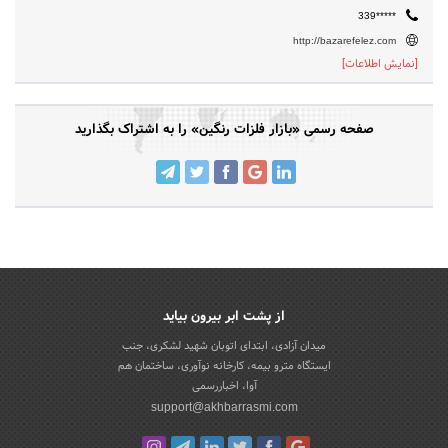
339*****
http://bazarefelez.com
[نمایش اطلاعات]
صفحه رسمی «بازار فلزات رنگین» را به اشتراک بگذارید
از پشت ابر بیرون بیاید
میدان آزادی، ابتدای اتوبان شهید لشکری، جنب
ایستگاه مترو بیمه، کارخانه نوآوری، ساختمان هم
آوا، اخباررسمی
support@akhbarrasmi.com