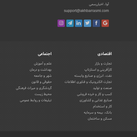
آوا، اخباررسمی
support@akhbarrasmi.com
اقتصادی
اجتماعی
تجارت و بازار
علم و آموزش
کارآفرینی و استارتاپ
بهداشت و درمان
نفت، انرژی و صنایع وابسته
شهر و جامعه
تجارت الکترونیک و فناوری اطلاعات
حقوقی و قانون
صنعت و تولید
گردشگری و میراث فرهنگی
کسب و کار و خرده فروشی
محیط زیست
صنایع غذایی و کشاورزی
تبلیغات و روابط عمومی
کار و استخدام
بانک، بیمه و سرمایه
مسکن و ساختمان