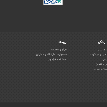
زندگی
رویداد
و زیبایی
حراج و تخفیف
اسی و موفقیت
جشنواره، نمایشگاه و همایش
باس
مسابقه و فراخوان
 و تفریح
یون و منزل