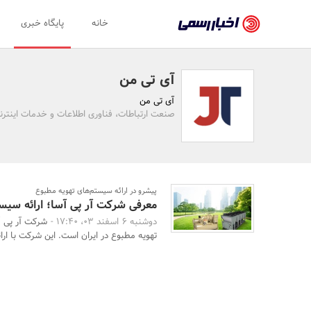
اخبار
خانه
پایگاه خبری
رسمی
-
آی تی من
اخبار
آی تی من
تایید
صنعت ارتباطات، فناوری اطلاعات و خدمات اینتر
شده
شرکت‌ها،
سازمان‌ها
پیشرو در ارائه سیستم‌های تهویه مطبوع
معرفی شرکت آر پی آسا؛ ارائه سیس
و
دوشنبه 6 اسفند 03، 17:40 -
شرکت آر پی آ
روابط
تهویه مطبوع در ایران است. این شرکت با ارا
عمومی‌ها