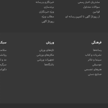
مشتریان اخبار رسمی
خبرنگاری و رسانه
سوالات متداول
برندسازی
قوانین
ویژه خبرنگاران
از رپورتاژ آگهی تا کمپین رسانه ای
مطالب ویژه
رپورتاژ آگهی
فرهنگی
ورزش
سبک 
رسانه‌ها
تازه‌های ورزش
سلامت 
نشریات و کتاب
مکان‌های ورزشی
روانشن
سینما و تئاتر
تجهیزات ورزشی
مد و ل
موسیقی
باشگاه‌ها
سرگرمی
هنرهای تجسمی
دکوراس
صنایع دستی