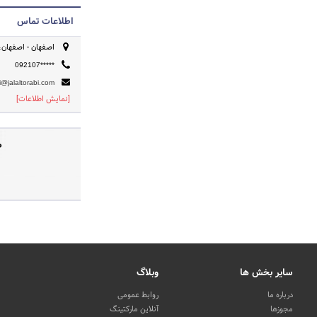
اطلاعات تماس
اصفهان - اصفهان،
092107*****
i@jalaltorabi.com
[نمایش اطلاعات]
ص
سایر بخش ها
وبلاگ
درباره ما
روابط عمومی
مجوزها
آنلاین مارکتینگ