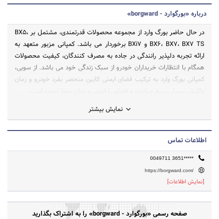
درباره «بورگوارد - borgward»
در حال حاضر بورگ وارد از مجموعه محصولات قدرتمندی، مشتمل بر BX5،
BX6، BX7، BX7 TS و BXi7 برخوردار می باشد. کمپانی مزبور متعهد به
ارائه تجربه دلپذیر رانندگی در جاده به مصرف کنندگان، کیفیت محصولات
همگام با انتظارات خریداران خودرو از سبک زندگی خود می باشد. از سویی،
کمپانی بورگ وارد به ترکیب فضای ایمنی کابین منحصر بفرد خودرو و زمان
واکنش بسیار سریع مبادرت و فضای را ایمنی و زمان معنا نموده است.
نمایش بیشتر
اطلاعات تماس
0049711 3651*****
https://borgward.com/
[نمایش اطلاعات]
صفحه رسمی «بورگوارد - borgward» را به اشتراک بگذارید