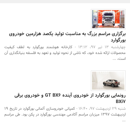
بانک، بیمه و سرمایه
مسکن و ساختمان
برگزاری مراسم بزرگ به مناسبت تولید یکصد هزارمین خودروی
بورگوارد
جستجو
چهارشنبه 13 تیر 97، 13:12 -
کارخانه هوشمند بورگوارد به لطف کیفیت
محصولات ارائه شده خود، که ناشی از نحوه تولید و تعهد به فلسفه بنیانگداری آن
است، ...
رونمایی بورگوارد از خودروی آینده GT BX6 و خودروی برقی
BXi7
شنبه 29 اردیبهشت 97، 16:40 -
کمپانی خودروسازی آلمانی بورگوارد در تاریخ 19
اردیبهشت 1397 میزبان مراسم آکادمی مهندسی بورگوارد در پکن بود. طی مراسم
...