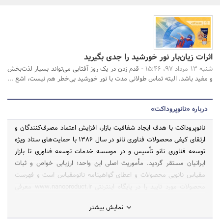
بانک، بیمه و سرمایه
مسکن و ساختمان
اثرات زیان‌بار نور خورشید را جدی بگیرید
جستجو
شنبه 13 مرداد 97، 15:46 -
قدم زدن در یک روز آفتابی می‌تواند بسیار لذت‌بخش
و مفید باشد. البته تماس طولانی مدت با نور خورشید بی‌خطر هم نیست، اشع ...
درباره «نانوپروداکت»
نانوپروداکت با هدف ایجاد شفافیت بازار، افزایش اعتماد مصرف‌کنندگان و
ارتقای کیفی محصولات فناوری نانو در سال ۱۳۸۶ با حمایت‌های ستاد ویژه
توسعه فناوری نانو تأسیس و در موسسه خدمات توسعه فناوری تا بازار
ایرانیان مستقر گردید. مأموریت اصلی این واحد؛ ارزیابی خواص و ثبات
مقیاس نانویی محصولات و اعطای گواهینامه نانومقیاس است و فهرست
محصولات مورد تایید را در پایگاه اینترنتی www.nanoproduct.ir معرفی
می‌کند.
نمایش بیشتر