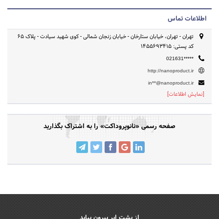
اطلاعات تماس
تهران - تهران، خیابان ستارخان - خیابان زنجان شمالی - کوی شهید سیادت - پلاک ۶۵
کد پستی: ۱۴۵۵۶۹۳۴۱۵
021631*****
http://nanoproduct.ir
in**@nanoproduct.ir
[نمایش اطلاعات]
صفحه رسمی «نانوپروداکت» را به اشتراک بگذارید
از پشت ابر بیرون بیاید