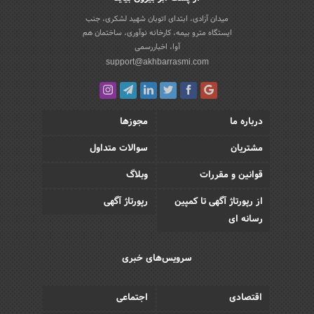
میدان آزادی، ابتدای اتوبان شهید لشکری، جنب
ایستگاه مترو بیمه، کارخانه نوآوری، ساختمان هم
آوا، اخباررسمی
support@akhbarrasmi.com
درباره ما
مجوزها
مشتریان
سوالات متداول
قوانین و مقررات
وبلاگ
از رپورتاژ آگهی تا کمپین
رپورتاژ آگهی
رسانه ای
سرویس‌های خبری
اقتصادی
اجتماعی