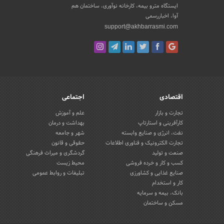
ایستگاه مترو بیمه، کارخانه نوآوری، ساختمان هم
آوا، اخباررسمی
support@akhbarrasmi.com
اقتصادی
اجتماعی
تجارت و بازار
علم و آموزش
کارآفرینی و استارتاپ
بهداشت و درمان
نفت، انرژی و صنایع وابسته
شهر و جامعه
تجارت الکترونیک و فناوری اطلاعات
حقوقی و قانون
صنعت و تولید
گردشگری و میراث فرهنگی
کسب و کار و خرده فروشی
محیط زیست
صنایع غذایی و کشاورزی
تبلیغات و روابط عمومی
کار و استخدام
بانک، بیمه و سرمایه
مسکن و ساختمان