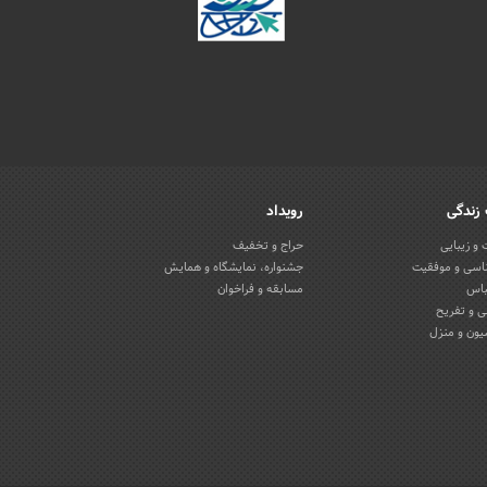
زندگی
رویداد
و زیبایی
حراج و تخفیف
اسی و موفقیت
جشنواره، نمایشگاه و همایش
باس
مسابقه و فراخوان
 و تفریح
یون و منزل