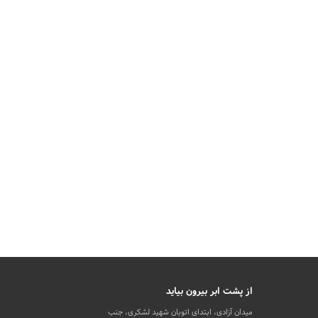
از پشت ابر بیرون بیاید
میدان آزادی، ابتدای اتوبان شهید لشکری، جنب