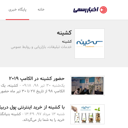
اخبار
خانه
پایگاه خبری
رسمی
-
کشینه
اخبار
کشینه
تایید
خدمات تبلیغات، بازاریابی و روابط عمومی
شده
شرکت‌ها،
سازمان‌ها
حضور کشینه در الکامپ ۲۰۱۹
یک‌شنبه 30 تیر 98، 09:18 -
کشینه، یک 
و
الکامپ ۹۸ از تاریخ ۲۷ تا ۳۰ تیر ماه حضور دارد.
روابط
عمومی‌ها
با کشینه از خرید اینترنتی پول دربیا
شنبه 13 مرداد 97، 13:49 -
کشینه بنیانگذا
خرید را به شما باز می‌گرداند.