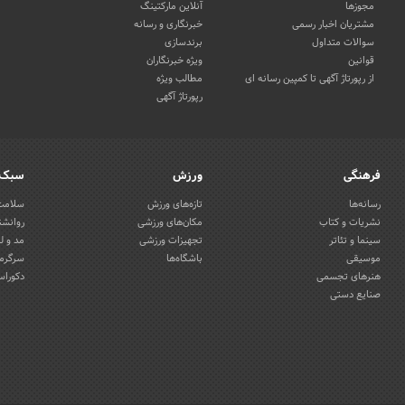
مجوزها
آنلاین مارکتینگ
مشتریان اخبار رسمی
خبرنگاری و رسانه
سوالات متداول
برندسازی
قوانین
ویژه خبرنگاران
از رپورتاژ آگهی تا کمپین رسانه ای
مطالب ویژه
رپورتاژ آگهی
فرهنگی
ورزش
سبک 
رسانه‌ها
تازه‌های ورزش
سلامت 
نشریات و کتاب
مکان‌های ورزشی
روانشن
سینما و تئاتر
تجهیزات ورزشی
مد و ل
موسیقی
باشگاه‌ها
سرگرمی
هنرهای تجسمی
دکوراس
صنایع دستی