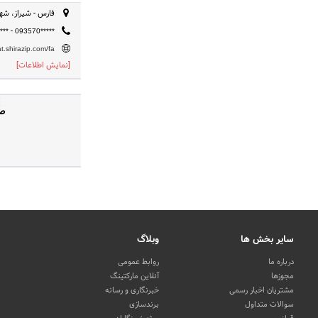
فارس - شیراز، شهرک
-
***
093570*****
at.shirazip.com/fa
[نمایش اطلاعات]
صف
سایر بخش ها
وبلاگ
درباره ما
روابط عمومی
مجوزها
آنلاین مارکتینگ
مشتریان اخبار رسمی
خبرنگاری و رسانه
سوالات متداول
برندسازی