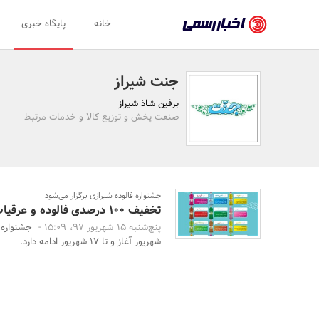
اخبار
خانه
پایگاه خبری
رسمی
-
جنت شیراز
اخبار
برفین شاذ شیراز
تایید
صنعت پخش و توزیع کالا و خدمات مرتبط
شده
شرکت‌ها،
سازمان‌ها
جشنواره فالوده شیرازی برگزار می‌شود
تخفیف‌ 100 درصدی فالوده و عرقیات جنت از شانزدهم تا هفدهم شهریور 97
و
پنج‌شنبه 15 شهریور 97، 15:09 -
روابط
شهریور آغاز و تا 17 شهریور ادامه دارد.
عمومی‌ها