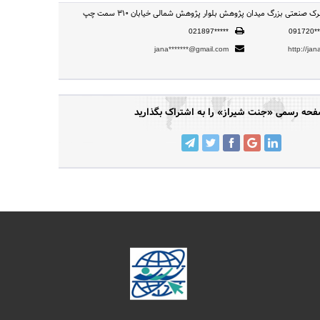
 صنعتی بزرگ میدان پژوهش بلوار پژوهش شمالی خیابان 310 سمت چپ
021897*****
091720**
jana*******@gmail.com
http://jan
حه رسمی «جنت شیراز» را به اشتراک بگذارید