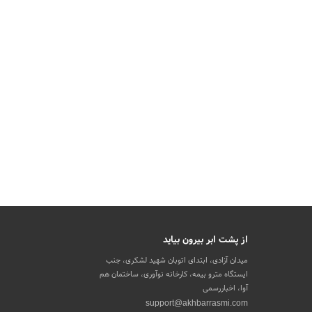
از پشت ابر بیرون بیاید
میدان آزادی، ابتدای اتوبان شهید لشکری، جنب
ایستگاه مترو بیمه، کارخانه نوآوری، ساختمان هم
آوا، اخباررسمی
support@akhbarrasmi.com