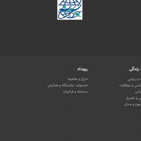
زندگی
رویداد
و زیبایی
حراج و تخفیف
اسی و موفقیت
جشنواره، نمایشگاه و همایش
باس
مسابقه و فراخوان
 و تفریح
یون و منزل