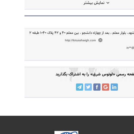
نمایش بیشتر
ار معلم ، بعد از چهاراه دانشجو ، بین معلم 40 و 42 پلاک 1040 طبقه 2
http://lotusshargh.com
in**
حه رسمی «لوتوس شرق» را به اشتراک بگذارید