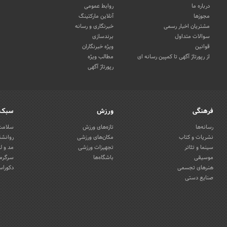
درباره ما
روابط عمومی
مجوزها
آنلاین مارکتینگ
مشتریان اخبار رسمی
خبرنگاری و رسانه
سوالات متداول
برندسازی
قوانین
ویژه خبرنگاران
از رپورتاژ آگهی تا کمپین رسانه ای
مطالب ویژه
رپورتاژ آگهی
فرهنگی
ورزش
سبک 
رسانه‌ها
تازه‌های ورزش
سلامت 
نشریات و کتاب
مکان‌های ورزشی
روانشن
سینما و تئاتر
تجهیزات ورزشی
مد و ل
موسیقی
باشگاه‌ها
سرگرمی
هنرهای تجسمی
دکوراس
صنایع دستی