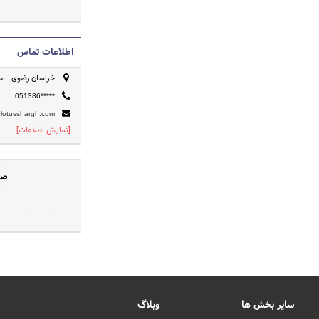
اطلاعات تماس
خراسان رضوی - مشهد، بلو
051386*****
@lotusshargh.com
[نمایش اطلاعات]
صف
سایر بخش ها
وبلاگ