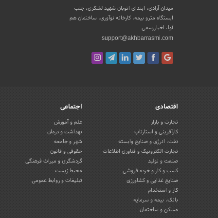
میدان آزادی، ابتدای اتوبان شهید لشکری، جنب
ایستگاه مترو بیمه، کارخانه نوآوری، ساختمان هم
آوا، اخباررسمی
support@akhbarrasmi.com
اقتصادی
اجتماعی
تجارت و بازار
علم و آموزش
کارآفرینی و استارتاپ
بهداشت و درمان
نفت، انرژی و صنایع وابسته
شهر و جامعه
تجارت الکترونیک و فناوری اطلاعات
حقوقی و قانون
صنعت و تولید
گردشگری و میراث فرهنگی
کسب و کار و خرده فروشی
محیط زیست
صنایع غذایی و کشاورزی
تبلیغات و روابط عمومی
کار و استخدام
بانک، بیمه و سرمایه
مسکن و ساختمان