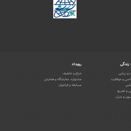
زندگی
رویداد
و زیبایی
حراج و تخفیف
اسی و موفقیت
جشنواره، نمایشگاه و همایش
باس
مسابقه و فراخوان
 و تفریح
یون و منزل