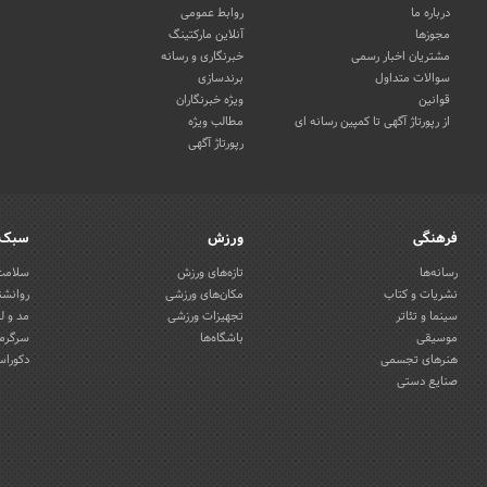
درباره ما
روابط عمومی
مجوزها
آنلاین مارکتینگ
مشتریان اخبار رسمی
خبرنگاری و رسانه
سوالات متداول
برندسازی
قوانین
ویژه خبرنگاران
از رپورتاژ آگهی تا کمپین رسانه ای
مطالب ویژه
رپورتاژ آگهی
فرهنگی
ورزش
سبک 
رسانه‌ها
تازه‌های ورزش
سلامت 
نشریات و کتاب
مکان‌های ورزشی
روانشن
سینما و تئاتر
تجهیزات ورزشی
مد و ل
موسیقی
باشگاه‌ها
سرگرمی
هنرهای تجسمی
دکوراس
صنایع دستی