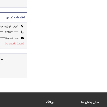
اطلاعات تماس
تهران - تهران، میدان آر
-
***
021881*****
******@gmail.com
[نمایش اطلاعات]
صفح
سایر بخش ها
وبلاگ