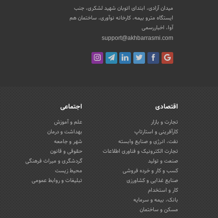
میدان آزادی، ابتدای اتوبان شهید لشکری، جنب
ایستگاه مترو بیمه، کارخانه نوآوری، ساختمان هم
آوا، اخباررسمی
support@akhbarrasmi.com
اقتصادی
اجتماعی
تجارت و بازار
علم و آموزش
کارآفرینی و استارتاپ
بهداشت و درمان
نفت، انرژی و صنایع وابسته
شهر و جامعه
تجارت الکترونیک و فناوری اطلاعات
حقوقی و قانون
صنعت و تولید
گردشگری و میراث فرهنگی
کسب و کار و خرده فروشی
محیط زیست
صنایع غذایی و کشاورزی
تبلیغات و روابط عمومی
کار و استخدام
بانک، بیمه و سرمایه
مسکن و ساختمان