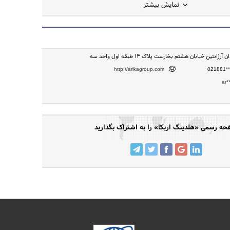
نمایش بیشتر
ژانتین خیابان هشتم بخارست پلاک 13 طبقه اول واحد سه
http://arikagroup.com
021881**
ar*
ه رسمی «هلدینگ اریکا» را به اشتراک بگذارید