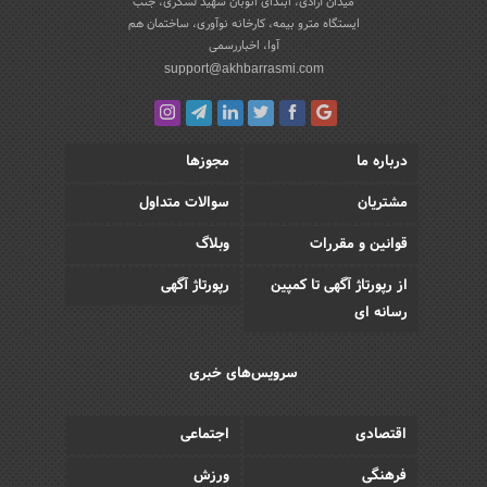
میدان آزادی، ابتدای اتوبان شهید لشکری، جنب
ایستگاه مترو بیمه، کارخانه نوآوری، ساختمان هم
آوا، اخباررسمی
support@akhbarrasmi.com
درباره ما
مجوزها
مشتریان
سوالات متداول
قوانین و مقررات
وبلاگ
از رپورتاژ آگهی تا کمپین
رپورتاژ آگهی
رسانه ای
سرویس‌های خبری
اقتصادی
اجتماعی
فرهنگی
ورزش