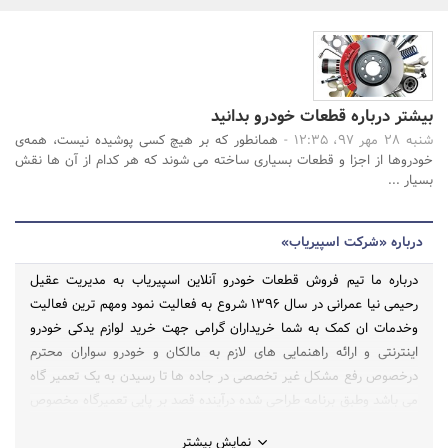
بانک، بیمه و سرمایه
مسکن و ساختمان
بیشتر درباره قطعات خودرو بدانید
جستجو
شنبه 28 مهر 97، 12:35 -
همانطور که بر هیچ کسی پوشیده نیست، همه‌ی
خودروها از اجزا و قطعات بسیاری ساخته می شوند که هر کدام از آن ها نقش
بسیار ...
درباره «شرکت اسپیریاب»
درباره ما تیم فروش قطعات خودرو آنلاین اسپیریاب به مدیریت عقیل
رحیمی نیا عمرانی در سال 1396 شروع به فعالیت نمود ومهم ترین فعالیت
وخدمات ان کمک به شما خریداران گرامی جهت خرید لوازم یدکی خودرو
اینترنتی و ارائه راهنمایی های لازم به مالکان و خودرو سواران محترم
درخصوص رفع مشکل غیر تخصصی در جاده ها تا رسیدن به یک تعمیر گاه
می باشد وطبق برنامه طراحی شده درآینده قصد بر پایی تعمیرگاه مخصوص
به خود را داریم تا بتوانیم جوابگوی رفع مشکلات عملی و تخصصی شما
نمایش بیشتر