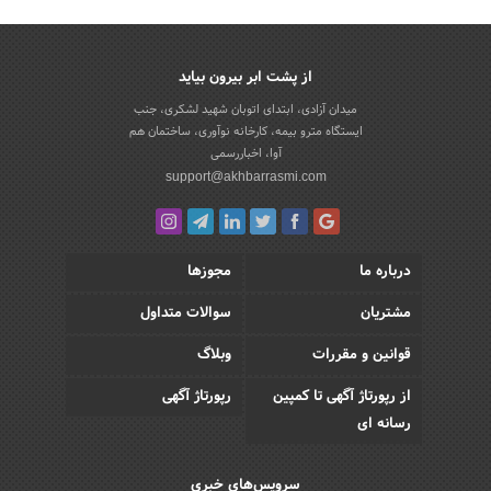
از پشت ابر بیرون بیاید
میدان آزادی، ابتدای اتوبان شهید لشکری، جنب
ایستگاه مترو بیمه، کارخانه نوآوری، ساختمان هم
آوا، اخباررسمی
support@akhbarrasmi.com
درباره ما
مجوزها
مشتریان
سوالات متداول
قوانین و مقررات
وبلاگ
از رپورتاژ آگهی تا کمپین
رپورتاژ آگهی
رسانه ای
سرویس‌های خبری