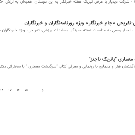
فریحی «جام خبرنگار» ویژه روزنامه‌نگاران و خبرنگاران
عماری "پاتریک ناجنز"
146گفتمان هنر و معماری با رونمایی و معرفی کتاب "سرگذشت معماری " با سخنرانی دکتر
18
17
16
15
...
18