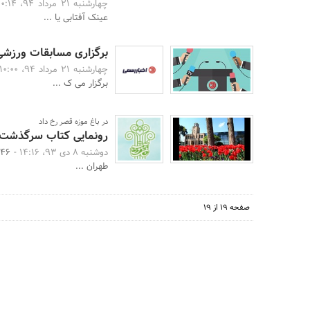
چهارشنبه 21 مرداد 94، 10:14 -
عینک آفتابی یا ...
برگزاری مسابقات ورزشی-ت
چهارشنبه 21 مرداد 94، 10:00 -
برگزار می ک ...
در باغ موزه قصر رخ داد
رونمایی کتاب سرگذشت م
دوشنبه 8 دی 93، 14:16 -
طهران ...
صفحه 19 از 19