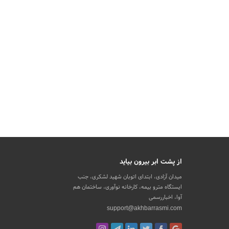
از پشت ابر بیرون بیاید
میدان آزادی، ابتدای اتوبان شهید لشکری، جنب
ایستگاه مترو بیمه، کارخانه نوآوری، ساختمان هم
آوا، اخباررسمی
support@akhbarrasmi.com