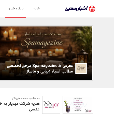
اخبار
خانه
پایگاه خبری
رسمی
-
اخبار
اخبار
ویژه
تایید
شده
شرکت‌ها،
معرفی Spamagezine.ir مرجع تخصصی
سازمان‌ها
مطالب اسپا، زیبایی و ماساژ
و
روابط
عمومی‌ها
به مناسبت هفته خبرنگار
عدسی