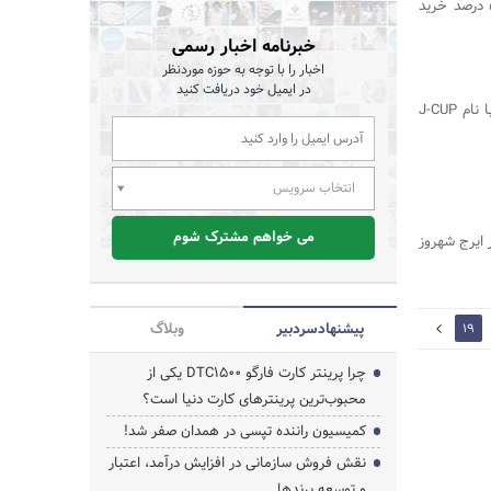
شرکت دیدیار با عرض تبریک هفته خبرنگار به این دوستان، هدیه‌ای به ارزش 50 درصد خرید
خبرنامه اخبار رسمی
اخبار را با توجه به حوزه موردنظر
جستجو
در ایمیل خود دریافت کنید
اخبار رسمی به مناسبت هفته خبرنگار مسابقات ورزشی- تفریحی، ویژه خبرنگاران با نام J-CUP
انتخاب سرویس
می خواهم مشترک شوم
 ایرج شهروز
پیشنهاد‌سردبیر
وبلاگ
20
19
چرا پرینتر کارت فارگو DTC1500 یکی از
محبوب‌ترین پرینترهای کارت دنیا است؟
کمیسیون راننده تپسی در همدان صفر شد!
نقش فروش سازمانی در افزایش درآمد، اعتبار
و توسعه برندها