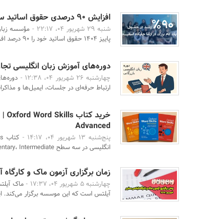
افزایش ۹۰ درصدی حقوق اساتید سفیر
شنبه 29 شهریور 04، 22:17 -
مؤسسه زبان 
پاییز ۱۴۰۴ حقوق اساتید خود را ۹۰ درصد افزایش داده ...
دوره‌های آموزش زبان انگلیسی تجاری
چهارشنبه 26 شهریور 04، 12:38 -
دوره‌ها
ارتباط حرفه‌ای در جلسات، ایمیل‌ها و مذاکرات
Advanced
پنج‌شنبه 13 شهریور 04، 14:17 -
انگلیسی در سه سطح Elementary، Intermediate و Advanced است. ...
زمان برگزاری آزمون ماک و کارگاه آیل
چهارشنبه 5 شهریور 04، 17:37 -
ماک آیلت
آیلتس است که این موسسه برگزار می‌کند. ای