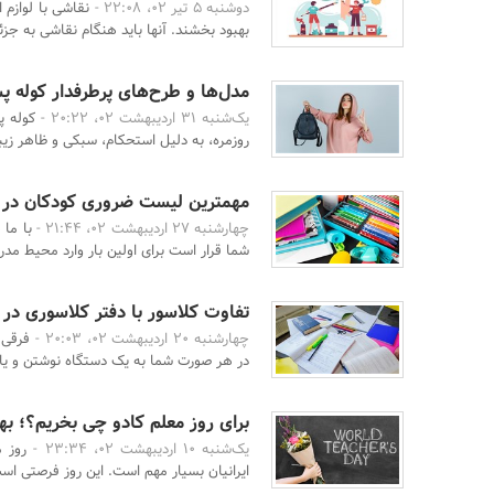
دوشنبه 5 تیر 02، 22:08 -
نقاشی با لوازم 
بهبود بخشند. آنها باید هنگام نقاشی به جزئی
مدل‌ها و طرح‌های پرطرفدار کوله پش
یک‌شنبه 31 اردیبهشت 02، 20:22 -
کوله پ
روزمره، به دلیل استحکام، سبکی و ظاهر زیبا
مهمترین لیست ضروری کودکان در 
چهارشنبه 27 اردیبهشت 02، 21:44 -
با ما 
شما قرار است برای اولین بار وارد محیط مد
تفاوت کلاسور با دفتر کلاسوری د
چهارشنبه 20 اردیبهشت 02، 20:03 -
فرقی 
در هر صورت شما به یک دستگاه نوشتن و یادد
برای روز معلم کادو چی بخریم؟؛ بهت
یک‌شنبه 10 اردیبهشت 02، 23:34 -
روز 
ایرانیان بسیار مهم است. این روز فرصتی است ب