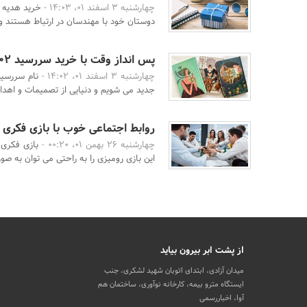
چهارشنبه 3 اسفند 01، 14:03 -
خرید هدیه ر
دوستان خود با مهندسان در ارتباط هستند و 
پس انداز وقت با خرید سررسید 1402
چهارشنبه 3 اسفند 01، 14:02 -
نام سررسید
جدید می شویم و دنیایی از تصمیمات و اهداف 
روابط اجتماعی خوب با بازی فکری
چهارشنبه 26 بهمن 01، 00:20 -
بازی فکری 
این بازی رومیزی را به راحتی می توان به ص
از پشت ابر بیرون بیاید
میدان آزادی، ابتدای اتوبان شهید لشکری، جنب
ایستگاه مترو بیمه، کارخانه نوآوری، ساختمان هم
آوا، اخباررسمی