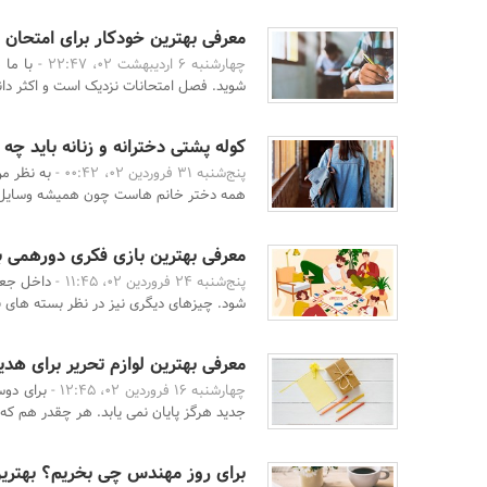
معرفی بهترین خودکار برای امتحان
چهارشنبه 6 اردیبهشت 02، 22:47 -
با ما 
شوید. فصل امتحانات نزدیک است و اکثر دانش
کوله پشتی دخترانه و زنانه باید چه
پنج‌شنبه 31 فروردین 02، 00:42 -
به نظر من
همه دختر خانم هاست چون همیشه وسایل زی
معرفی بهترین بازی فکری دورهمی ب
پنج‌شنبه 24 فروردین 02، 11:45 -
داخل جعبه
شود. چیزهای دیگری نیز در نظر بسته های باز
معرفی بهترین لوازم تحریر برای هدی
چهارشنبه 16 فروردین 02، 12:45 -
برای دوس
جدید هرگز پایان نمی یابد. هر چقدر هم که
برای روز مهندس چی بخریم؟ بهترین 