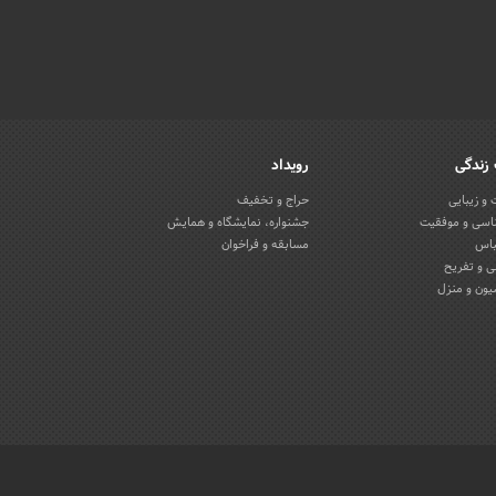
زندگی
رویداد
و زیبایی
حراج و تخفیف
اسی و موفقیت
جشنواره، نمایشگاه و همایش
باس
مسابقه و فراخوان
 و تفریح
یون و منزل