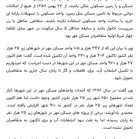
مسکن و یا زمین مسکونی ملکی باشند، از 22 بهمن 1357 از هیچ از امکانات
دولتی مربوط به تامین مسکن مثل زمین، واحد مسکونی یا تسهیلات یارانه ای
خرید یا ساخت واحد مسکونی استفاده نکرده باشند، متقاضی متاهل یا زن
سرپرست خانوار باشد و سابقه حداقل 5 سال سکونت در شهر محل تقاضا
چهار شرط اولیه متقاضیان مسکن مهر بود.
جستجو
وی با بیان این که از 347 هزار و 105 واحد مسکن مهر در شهرهای زیر 25 هزار
نفر کشور تاکنون 304 هزار و 230 واحد آن تکمیل شده است، گفت: هم اکنون
27 هزار و 920 واحد مسکن مهر در این شهرها در دست اجراست که امیدواریم
با تکمیل انشعاب آب، برق، فاضلاب و گاز تا پایان سال جاری به متقاضیان
تحویل شود.
وی گفت: در سال 1386 که احداث واحدهای مسکن مهر در این شهرها آغاز
شد،در مجموع 750 شهر زیر 25 هزار نفردر کشور وجود داشت اما هم اکنون
تعداد شهرهای زیر 25 هزار نفر در کشور به 910 شهر افزایش یافته است.
محمدی یادآورشد: برخی از پروژه های مسکن مهر در شهرهای زیر 25 هزار نفر
به پایان رسیده، اما به علت نبود انشعابات آب و برق تاکنون به متقاضیان
تحویل نشده است.