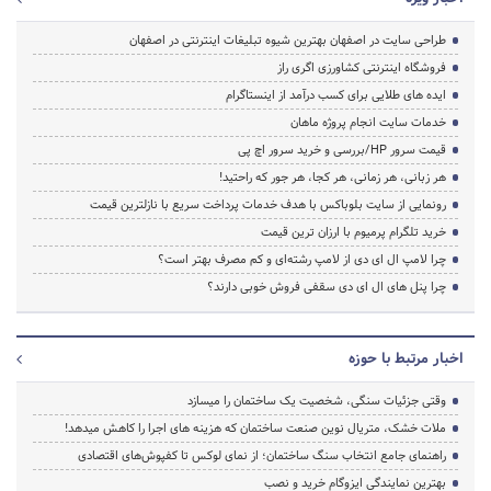
طراحی سایت در اصفهان بهترین شیوه تبلیغات اینترنتی در اصفهان
فروشگاه اینترنتی کشاورزی اگری راز
ایده های طلایی برای کسب درآمد از اینستاگرام
خدمات سایت انجام پروژه ماهان
قیمت سرور HP/بررسی و خرید سرور اچ پی
هر زبانی، هر زمانی، هر کجا، هر جور که راحتید!
رونمایی از سایت بلوباکس با هدف خدمات پرداخت سریع با نازلترین قیمت
خرید تلگرام پرمیوم با ارزان ترین قیمت
چرا لامپ ال ای دی از لامپ رشته‌ای و کم مصرف بهتر است؟
چرا پنل های ال ای دی سقفی فروش خوبی دارند؟
اخبار مرتبط با حوزه
وقتی جزئیات سنگی، شخصیت یک ساختمان را میسازد
ملات خشک، متریال نوین صنعت ساختمان که هزینه‌ های اجرا را کاهش میدهد!
راهنمای جامع انتخاب سنگ ساختمان؛ از نمای لوکس تا کفپوش‌های اقتصادی
بهترین نمایندگی ایزوگام خرید و نصب