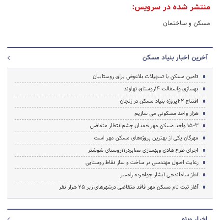
منتشر شده در سرویس:
مسکن و ساختمان
آخرین اخبار بنیاد مسکن
تامین مسکن با تسهیلات بلاعوض برای روستاییان
بهسازی وآسفالت 14روستای نهاوند
افتتاح 42پروژه بنیاد مسکن در زنجان
هزار واحد مسکونی می سازیم
1503 واحد مسکن مهر همدان چشم‌انتظار متقاضی
مهرگان یکی از بهترین پروژه‌های مسکن مهر است
اجرای طرح هادی وبهسازی معابردر11روستای شوشتر
رعایت اصول مهندسی در ساخت و ساز نقاط روستایی
آغاز ساماندهی آبشار جواهرده رامسر
آغاز ثبت نام مسکن مهر فاقد متقاضی درشهرهای زیر 25 هزار نفر
اخبار ویژه