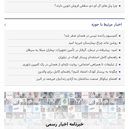
چرا پنل های ال ای دی سقفی فروش خوبی دارند؟
اخبار مرتبط با حوزه
کمیسیون راننده تپسی در همدان صفر شد!
روشن ماند چراغ بیمارستان خیریه امید
امید؛ پیشرفته در درمان، گرفتار در تأمین تجهیزات بیماران مبتلا به سرطان
راهنمای کامل استخدام پرستار کودک در نیاوران
از تبلیغات تا همراهی اجتماعی؛ روایت تازه‌ای از همدلی در یک کمپین شهری
چگونه به پرستار کودک اعتماد کنیم؟ راهنمای کامل برای والدین
اهتمام نیکوکار صنعت ساختمان به آزادی زندانیان غیرعمد در البرز
خبرنامه اخبار رسمی