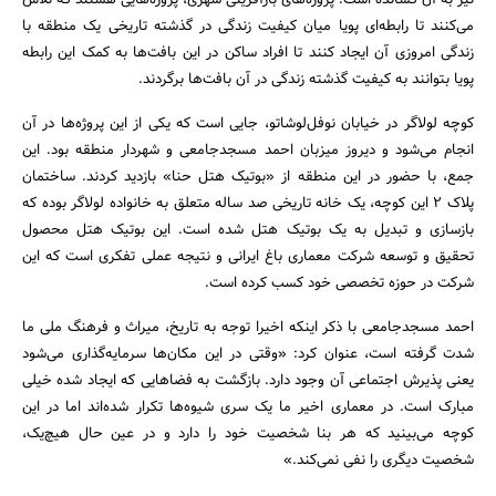
نیز به آن کشانده است. پروژه‌های بازآفرینی شهری، پروژه‌هایی هستند که تلاش
می‌کنند تا رابطه‌ای پویا میان کیفیت زندگی در گذشته تاریخی یک منطقه با
زندگی امروزی آن ایجاد کنند تا افراد ساکن در این بافت‌ها به کمک این رابطه
پویا بتوانند به کیفیت گذشته زندگی در آن بافت‌ها برگردند.
کوچه لولاگر در خیابان نوفل‌لوشاتو، جایی است که یکی از این پروژه‌ها در آن
انجام می‌شود و دیروز میزبان احمد مسجدجامعی و شهردار منطقه بود. این
جمع، با حضور در این منطقه از «بوتیک هتل حنا» بازدید کردند. ساختمان
پلاک ۲ این کوچه، یک خانه تاریخی صد ساله متعلق به خانواده لولاگر بوده که
بازسازی و تبدیل به یک بوتیک هتل شده است. این بوتیک هتل محصول
تحقیق و توسعه شرکت معماری باغ ایرانی و نتیجه عملی تفکری است که این
شرکت در حوزه تخصصی خود کسب کرده است.
جستجو
احمد مسجدجامعی با ذکر اینکه اخیرا توجه به تاریخ، میراث و فرهنگ ملی ما
شدت گرفته است، عنوان کرد: «وقتی در این مکان‌ها سرمایه‌گذاری می‌شود
یعنی پذیرش اجتماعی آن وجود دارد. بازگشت به فضاهایی که ایجاد شده خیلی
مبارک است. در معماری اخیر ما یک سری شیوه‌ها تکرار شده‌اند اما در این
کوچه می‌بینید که هر بنا شخصیت خود را دارد و در عین حال هیچ‌یک،
شخصیت دیگری را نفی نمی‌کند.»