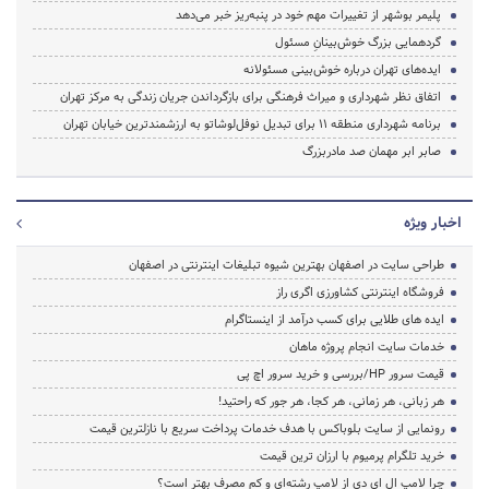
پلیمر بوشهر از تغییرات مهم خود در پنبه‌ریز خبر می‌دهد
گردهمایی بزرگ خوش‌بینانِ مسئول
ایده‌های تهران درباره خوش‌بینی مسئولانه
اتفاق نظر شهرداری و میراث فرهنگی برای بازگرداندن جریان زندگی به مرکز تهران
برنامه شهرداری منطقه ۱۱ برای تبدیل نوفل‌لوشاتو به ارزشمندترین خیابان تهران
صابر ابر مهمان صد مادربزرگ
اخبار ویژه
طراحی سایت در اصفهان بهترین شیوه تبلیغات اینترنتی در اصفهان
فروشگاه اینترنتی کشاورزی اگری راز
ایده های طلایی برای کسب درآمد از اینستاگرام
خدمات سایت انجام پروژه ماهان
قیمت سرور HP/بررسی و خرید سرور اچ پی
هر زبانی، هر زمانی، هر کجا، هر جور که راحتید!
رونمایی از سایت بلوباکس با هدف خدمات پرداخت سریع با نازلترین قیمت
خرید تلگرام پرمیوم با ارزان ترین قیمت
چرا لامپ ال ای دی از لامپ رشته‌ای و کم مصرف بهتر است؟