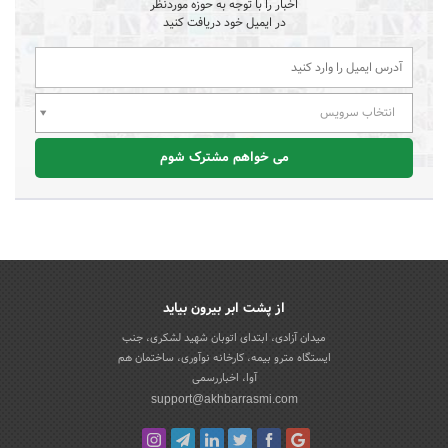
اخبار را با توجه به حوزه موردنظر
در ایمیل خود دریافت کنید
انتخاب سرویس
می خواهم مشترک شوم
از پشت ابر بیرون بیاید
میدان آزادی، ابتدای اتوبان شهید لشکری، جنب
ایستگاه مترو بیمه، کارخانه نوآوری، ساختمان هم
آوا، اخباررسمی
support@akhbarrasmi.com