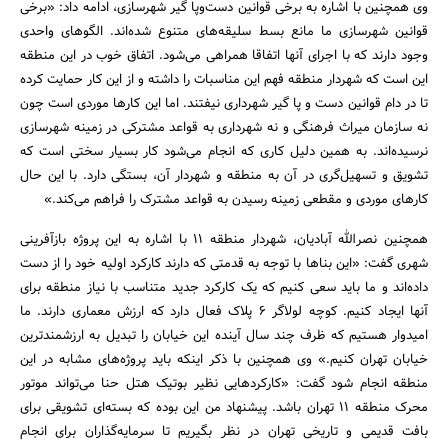
وی همچنین با اشاره به برخی قوانین دست‌وپا گیر شهرسازی، ادامه داد: «برخی
قوانین شهرسازی ما مانع بسط سلیقه‌های متنوع شده‌اند. الگوهای واحدی
وجود دارند که با اجرای آنها اتفاقا همراهی می‌شود. اتفاق خوب در این منطقه
این است که شهردار منطقه فهم این مناسبات را داشته و از این کار حمایت کرده
تا در دام قوانین دست و پا گیر شهرداری نیفتند. اما این کارها موردی است چون
نه سازمان میراث فرهنگی و نه شهرداری به قواعد مشترکی در زمینه شهرسازی
نرسیده‌اند. به همین دلیل کاری که انجام می‌شود کار بسیار سختی است که
تشویق و تسهیل‌گری در آن به منطقه و شهردار آن، بستگی دارد. با این حال
کارهای موردی و مقطعی زمینه رسیدن به قواعد مشترک را فراهم می‌کند.»
همچنین نصرالله آبادیان، شهردار منطقه ۱۱ با اشاره به این پروژه باز‌آفرینی
شهری گفت: «این بناها با توجه به قدمتی که دارند کارکرد اولیه خود را از دست
داده‌اند و ما باید سعی کنیم که یک کارکرد جدید متناسب با نیاز منطقه برای
آنها ایجاد کنیم. کوچه لولاگر ۶ پلاک فعال دارد که ارزش معماری دارند. ما
امیدوار هستیم که ظرف چند سال آینده این خیابان را تبدیل به ارزشمندترین
خیابان تهران کنیم.» وی همچنین با ذکر اینکه باید پروژه‌های مشابه در این
منطقه انجام شود گفت: «کارکردهایی نظیر بوتیک هتل حنا می‌تواند موتور
محرک منطقه ۱۱ تهران باشد. پیشنهاد من این بوده که بسته‌ای تشویقی برای
بافت قدیمی و تاریخی تهران در نظر بگیریم تا سرمایه‌گذاران برای انجام