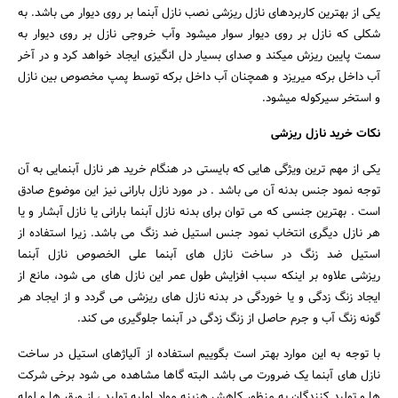
یکی از بهترین کاربردهای نازل ریزشی نصب نازل آبنما بر روی دیوار می باشد. به
شکلی که نازل بر روی دیوار سوار میشود وآب خروجی نازل بر روی دیوار به
سمت پایین ریزش میکند و صدای بسیار دل انگیزی ایجاد خواهد کرد و در آخر
آب داخل برکه میریزد و همچنان آب داخل برکه توسط پمپ مخصوص بین نازل
و استخر سیرکوله میشود.
نکات خرید نازل ریزشی
یکی از مهم ترین ویژگی هایی که بایستی در هنگام خرید هر نازل آبنمایی به آن
توجه نمود جنس بدنه آن می باشد . در مورد نازل بارانی نیز این موضوع صادق
است . بهترین جنسی که می توان برای بدنه نازل آبنما بارانی یا نازل آبشار و یا
هر نازل دیگری انتخاب نمود جنس استیل ضد زنگ می باشد. زیرا استفاده از
استیل ضد زنگ در ساخت نازل های آبنما علی الخصوص نازل آبنما
ریزشی علاوه بر اینکه سبب افزایش طول عمر این نازل های می شود، مانع از
ایجاد زنگ زدگی و یا خوردگی در بدنه نازل های ریزشی می گردد و از ایجاد هر
گونه زنگ آب و جرم حاصل از زنگ زدگی در آبنما جلوگیری می کند.
با توجه به این موارد بهتر است بگوییم استفاده از آلیاژهای استیل در ساخت
نازل های آبنما یک ضرورت می باشد البته گاها مشاهده می شود برخی شرکت
ها و تولید کنندگان به منظور کاهش هزینه مواد اولیه تولید ، از ورق ها و لوله