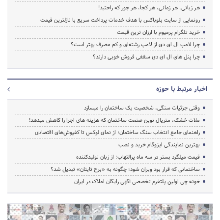
هر زبانی، هر زمانی، هر کجا، هر جور که راحتید!
رونمایی از سایت بلوباکس با هدف خدمات پرداخت سریع با نازلترین قیمت
خرید تلگرام پرمیوم با ارزان ترین قیمت
چرا لامپ ال ای دی از لامپ رشته‌ای و کم مصرف بهتر است؟
چرا پنل های ال ای دی سقفی فروش خوبی دارند؟
اخبار مرتبط با حوزه
وقتی جزئیات سنگی، شخصیت یک ساختمان را میسازد
ملات خشک، متریال نوین صنعت ساختمان که هزینه‌ های اجرا را کاهش میدهد!
راهنمای جامع انتخاب سنگ ساختمان؛ از نمای لوکس تا کفپوش‌های اقتصادی
بهترین نمایندگی ایزوگام خرید و نصب
قیمت میلگرد بستر در سه ماه پرالتهاب؛ از زبان تولیدکننده
ساختمانی که قرار بود ویران شود؛ چگونه به «برج تایتان» تبدیل شد؟
خونه چی اولین پلتفرم تخصصی آگهی رایگان املاک در ایران