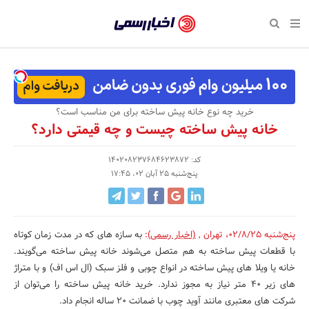
بازگشت
بازگشت
بازگشت
بازگشت
بازگشت
بازگشت
بازگشت
اخبار
رسمی
صفحه نخست پایگاه خبری
صفحه نخست ورزش
صفحه نخست رویداد
صفحه نخست فرهنگی
صفحه نخست اقتصادی
صفحه نخست اجتماعی
صفحه نخست سبک زندگی
-
اقتصادی
رسانه‌ها
تجارت و بازار
علم و آموزش
تازه‌های ورزش
حراج و تخفیف
سلامت و زیبایی
اخبار
اجتماعی
نشریات و کتاب
بهداشت و درمان
مکان‌های ورزشی
کارآفرینی و استارتاپ
روانشناسی و موفقیت
جشنواره، نمایشگاه و هما
خرید چه نوع خانه پیش ساخته برای من مناسب است؟
تایید
خانه پیش ساخته چیست و چه قیمتی دارد؟
شده
فرهنگی
مد و لباس
سینما و تئاتر
شهر و جامعه
تجهیزات ورزشی
مسابقه و فراخوان
نفت، انرژی و صنایع وابسته
شرکت‌ها،
کد: 140208237684623872
ورزش
موسیقی
باشگاه‌ها
حقوقی و قانون
سرگرمی و تفریح
تجارت الکترونیک و فناوری 
پنج‌شنبه 25 آبان 02، 17:45
سازمان‌ها
سبک زندگی
صنعت و تولید
هنرهای تجسمی
دکوراسیون و منزل
گردشگری و میراث فرهنگی
و
روابط
رویداد
صنایع دستی
محیط زیست
کسب و کار و خرده فروشی
پنج‌شنبه 02/8/25
،
تهران
,
(اخبار رسمی)
:
به سازه های که در مدت زمان کوتاه
با قطعات پیش ساخته به هم متصل می‌شوند خانه پیش ساخته می‌گویند.
عمومی‌ها
تبلیغات و روابط عمومی
صنایع غذایی و کشاورزی
خانه یا ویلا های پیش ساخته در انواع چوبی و فلز سبک (ال اس اف) و با متراژ
های زیر 40 متر نیاز به مجوز ندارد. خرید خانه پیش ساخته را می‌توان از
کار و استخدام
شرکت های معتبری مانند آوید چوب با ضمانت 20 ساله انجام داد.