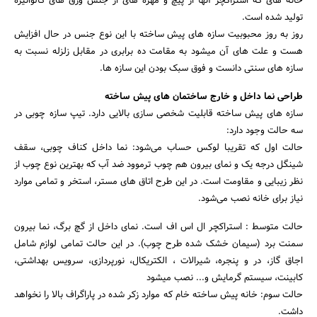
خانه های که استراکچر آنها از پیچ و مهره های از جنس ورق های گالوانیزه
تولید شده است.
جستجو
روز به روز محبوبیت سازه های پیش ساخته با این نوع جنس در حال افزایش
هست و علت های آن میشود به مقامت ده برابری در مقابل زلزله نسبت به
سازه های سنتی دانست و فوق سبک بودن این سازه ها.
طراحی نما داخل و خارج ساختمان های پیش ساخته
سازه های پیش ساخته قابلیت شخصی سازی بالایی دارد. تیپ سازه چوبی در
سه حالت وجود دارد:
حالت اول که تقریبا لوکس حساب می‌شود: نما داخل کناف چوبی، سقف
شینگل درجه یک و نمای بیرون هم چوب ترموود ضد آب که بهترین نوع چوب از
نظر زیبایی و مقاومت است. در این طرح اتاق های مستر، استخر و تمامی موارد
نیاز برای خانه نصب می‌شود.
حالت متوسط : استراکچر ال اس اف است. نمای داخل از گچ برگ، نما بیرون
سمنت برد (سیمان خشک شده طرح چوب). در این حالت تمامی لوازم شامل
اجاق گاز، در و پنجره، شیرالات ، الکتریکال، نورپردازی، سرویس بهداشتی،
کابینت، سیستم گرمایش و... نصب میشود
حالت سوم: خانه پیش ساخته خام که موارد زکر شده در پاراگراف بالا را نخواهد
داشت.