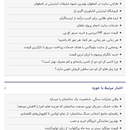
طراحی سایت در اصفهان بهترین شیوه تبلیغات اینترنتی در اصفهان
فروشگاه اینترنتی کشاورزی اگری راز
ایده های طلایی برای کسب درآمد از اینستاگرام
خدمات سایت انجام پروژه ماهان
قیمت سرور HP/بررسی و خرید سرور اچ پی
هر زبانی، هر زمانی، هر کجا، هر جور که راحتید!
رونمایی از سایت بلوباکس با هدف خدمات پرداخت سریع با نازلترین قیمت
خرید تلگرام پرمیوم با ارزان ترین قیمت
چرا لامپ ال ای دی از لامپ رشته‌ای و کم مصرف بهتر است؟
چرا پنل های ال ای دی سقفی فروش خوبی دارند؟
اخبار مرتبط با حوزه
وقتی جزئیات سنگی، شخصیت یک ساختمان را میسازد
ملات خشک، متریال نوین صنعت ساختمان که هزینه‌ های اجرا را کاهش میدهد!
راهنمای جامع انتخاب سنگ ساختمان؛ از نمای لوکس تا کفپوش‌های اقتصادی
بهترین نمایندگی ایزوگام خرید و نصب
قیمت میلگرد بستر در سه ماه پرالتهاب؛ از زبان تولیدکننده