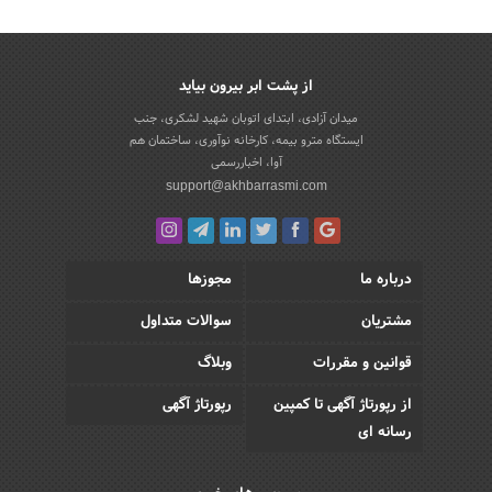
از پشت ابر بیرون بیاید
میدان آزادی، ابتدای اتوبان شهید لشکری، جنب
ایستگاه مترو بیمه، کارخانه نوآوری، ساختمان هم
آوا، اخباررسمی
support@akhbarrasmi.com
درباره ما
مجوزها
مشتریان
سوالات متداول
قوانین و مقررات
وبلاگ
از رپورتاژ آگهی تا کمپین
رپورتاژ آگهی
رسانه ای