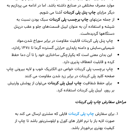
موارد مصرف مختلفی در صنایع داشته باشد. اما در ادامه می پردازیم به
دیگر مزایای
چاپ پنل پلی کربنات
آشنا می شویم.
از جمله مزیتهای
چاپ برچسب پلی کربنات
سبک بودن نسبت به
شیشه و استفاده آن به عنوان لیبل قسمت‌های جلو و عقب درپنل
دستگاهها گردیده‌است.
چاپ پنل پلی کربنات قابلیت مقاومت در برابر سوراخ شدن،مواد
شیمیایی،سایش و دامنه پایداری حرارتی گسترده گرما تا 147c رادارد،
این بدان معنی است که یکپارچگی ساختاری خود را تا آن دما حفظ
کرده و قابلیت انعطاف پذیری دارد.
چاپ برچسب پلی کربنات خواص دی الکتریک خوب و لایه بیرونی چاپ
صفحه کلید پلی کربنات در برابر زرد شدن مقاومت می کنند
برای حفظ شفافیت
چاپ لیبل پلی کربنات
می‌توان از پوشش وارنیش
بر روی لیبل پلی کربنات استفاده کرد.
مراحل سفارش چاپ پلی کربنات
برای سفارش
چاپ پلی کربنات
فایلی که مشتری ارسال می کند به
صورت لایه باز با نرم افزار های کورل و ایلوستریتور باشد تا چاپ از
کیفیت بهتری برخوردار باشد.