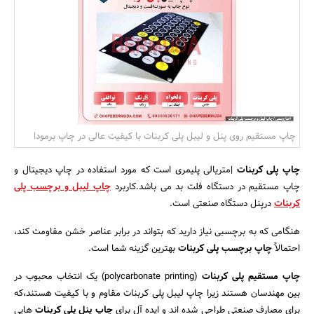
بانک، بیمه و سرمایه
مسکن و ساختمان
چاپ مستقیم روی پنل و لیبل پلی کربنات با کیفیت عالی در چاپ برمودا
چاپ پلی کربنات
|متریالی پلیمری است که مورد استفاده در چاپ دیجیتال و
چاپ مستقیم در دستگاه فلت بد می باشد.کاربرد
چاپ لیبل و برچسب پلی
کربنات
درپنل دستگاه صنعتی است.
هنگامی که به برچسبی نیاز دارید که بتواند در برابر عناصر خشن مقاومت کند،
احتمالاً
چاپ برچسب پلی کربنات
بهترین گزینه شما است.
چاپ مستقیم پلی کربنات
(polycarbonate printing) یک انتخاب محبوب در
بین مهندسان هستند زیرا چاپ لیبل پلی کربنات مقاوم و با کیفیت هستند،که
برای مصارف صنعتی طراحی شده اند و ایده آل برای
چاپ پنل پلی کربنات
هایی