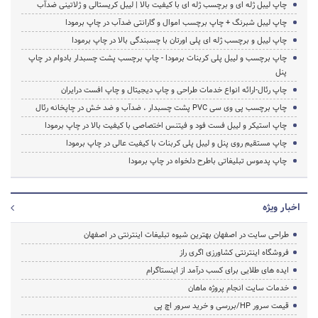
چاپ لیبل ژله ای و برچسب ژله ای با کیفیت بالا | لیبل کریستالی و ژلاتینی ضدآب
چاپ لیبل شبرنگ + چاپ برچسب اموال و گارانتی ضدآب در چاپ برمودا
چاپ لیبل و برچسب ژله ای پلی اورتان با چسبندگی بالا در چاپ برمودا
چاپ برچسب و لیبل پلی کربنات برمودا - چاپ برچسب پشت چسبدار بادوام در چاپ
پنل
چاپ رئال-ارائه انواع خدمات طراحی و چاپ دیجیتال و چاپ افست درایران
چاپ برچسب پی وی سی PVC پشت چسبدار ، ضدآب و ضد خش در چاپخانه رئال
چاپ استیکر و لیبل فست فود و فیتنس اختصاصی با کیفیت بالا در چاپ برمودا
چاپ مستقیم روی پنل و لیبل پلی کربنات با کیفیت عالی در چاپ برمودا
چاپ پدموس تبلیغاتی باطرح دلخواه در چاپ برمودا
اخبار ویژه
طراحی سایت در اصفهان بهترین شیوه تبلیغات اینترنتی در اصفهان
فروشگاه اینترنتی کشاورزی اگری راز
ایده های طلایی برای کسب درآمد از اینستاگرام
خدمات سایت انجام پروژه ماهان
قیمت سرور HP/بررسی و خرید سرور اچ پی