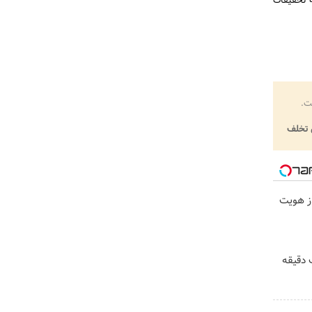
ه تحقیقات
ت.
تخلف
حراز هویت
 دقیقه