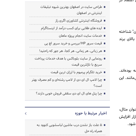
اعتماد در
طراحی سایت در اصفهان بهترین شیوه تبلیغات
اینترنتی در اصفهان
فروشگاه اینترنتی کشاورزی اگری راز
ایده های طلایی برای کسب درآمد از اینستاگرام
شاهان" شناخته
خدمات سایت انجام پروژه ماهان
الای برند
قیمت سرور HP/بررسی و خرید سرور اچ پی
هر زبانی، هر زمانی، هر کجا، هر جور که راحتید!
رونمایی از سایت بلوباکس با هدف خدمات پرداخت
سریع با نازلترین قیمت
بوده‌اند.
خرید تلگرام پرمیوم با ارزان ترین قیمت
انند. این
چرا لامپ ال ای دی از لامپ رشته‌ای و کم مصرف بهتر
است؟
چرا پنل های ال ای دی سقفی فروش خوبی دارند؟
وان مثال،
اخبار مرتبط با حوزه
ار افزایش
شود.
5 علت باز نشدن درب ماشین لباسشویی کنوود به
همراه راه حل