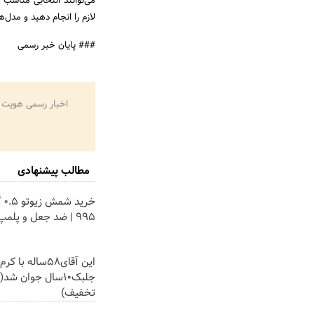
می‌توانند انتخابی مناسب
لازم را انجام دهید و مدل‌ه
### پایان خبر رسمی
اخبار رسمی هویت 
مطالب پیشنهادی
خری
۹۹۵ | ضد جعل و پلمپ مخصوص
این آقای58ساله 
جلبک10سال جوان ش
تخفیف)