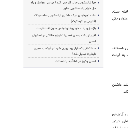
چرا لباسشویی حایر کار نمی کند؟ بررسی عوامل و راه
حل خرابی لباسشویی هایر
افته است.
علت نچرخیدن دیگ ماشین لباسشویی سامسونگ
 عنوان یکی
(قدیمی و اتوماتیک)
بازسازی بدنه خودروهای لوکس بدون افت قیمت
افزایش ۱۸ درصدی تعمیرات لوازم خانگی در اصفهان
تعمیر
یی هستند.
ساختمانی که قرار بود ویران شود؛ چگونه به «برج
تایتان» تبدیل شد؟
ک به قیمت
تعمیر پکیج در شادآباد با ضمانت
ند. داشتن
ند.
 گزینه‌ای
ای کارتیر