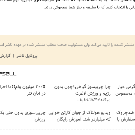
 و مطمئن باشند. به یاد داشته باشید که مانند هر سرمایه‌گذاری دیگری، مهم است ک
ایی را انتخاب کنید که با سلیقه و نیاز شما همخوانی دارند.
منتشر کننده را تایید می‌کند ولی مسئولیت صحت مطلب منتشر شده بر عهده ناشر اس
پروفایل ناشر
گزارش 
د شمش زیوتو ۰.۵ گرمی عیار
چرا چربیسوز گیاهی؟چون بدون
❗❗200 میلیون وام❗❗ با ا
رژیم و ورزش لاغرت
در آبان تتر
میکنه!30%تخفیف
با کرم ضدچروک
ویدیو هولناک از جوان کارتن خوابی
چربی‌سوزی بدون حتی یک
د(سفارش با
که میلیاردر شد. آموزش رایگان
ورزش!