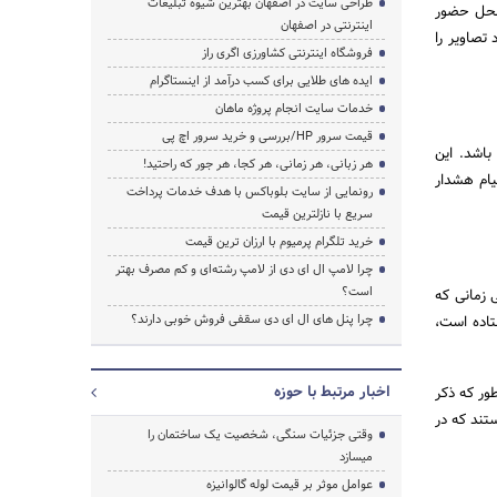
طراحی سایت در اصفهان بهترین شیوه تبلیغات
 محل حضور
اینترنتی در اصفهان
تصاویر را
فروشگاه اینترنتی کشاورزی اگری راز
ایده های طلایی برای کسب درآمد از اینستاگرام
خدمات سایت انجام پروژه ماهان
قیمت سرور HP/بررسی و خرید سرور اچ پی
اشد. این
هر زبانی، هر زمانی، هر کجا، هر جور که راحتید!
ام هشدار
رونمایی از سایت بلوباکس با هدف خدمات پرداخت
سریع با نازلترین قیمت
خرید تلگرام پرمیوم با ارزان ترین قیمت
چرا لامپ ال ای دی از لامپ رشته‌ای و کم مصرف بهتر
است؟
 زمانی که
چرا پنل های ال ای دی سقفی فروش خوبی دارند؟
تاده است،
اخبار مرتبط با حوزه
ور که ذکر
تند که در
وقتی جزئیات سنگی، شخصیت یک ساختمان را
میسازد
عوامل موثر بر قیمت لوله گالوانیزه