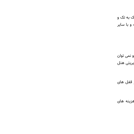
ک به تک و
و با سایر
 نمی توان
یریتی هتل
ز قفل های
هزینه های