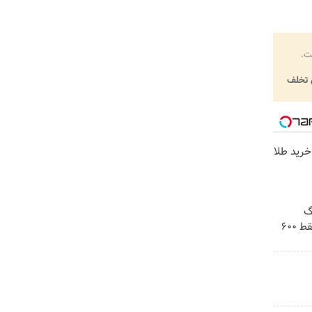
ت.
تخلف
خرید طلا
! 3000گیگ
اینترنت خانگی 180 روزه فقط 600