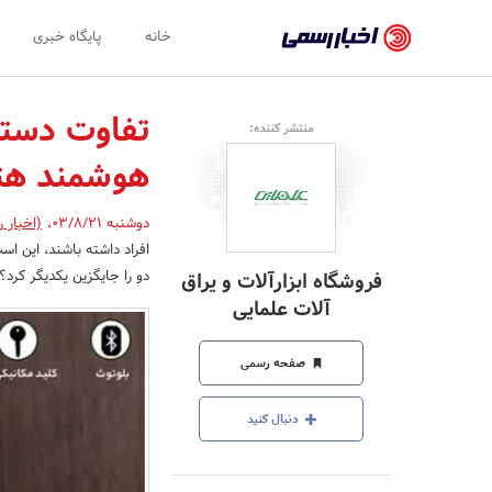
اخبار
خانه
پایگاه خبری
رسمی
-
تفاوت دستگ
منتشر کننده:
اخبار
هوشمند هت
تایید
شده
دوشنبه 03/8/21
،
(اخبار 
افراد داشته باشند، این ا
شرکت‌ها،
دو را جایگزین یکدیگر کرد؟
فروشگاه ابزارآلات و یراق
سازمان‌ها
آلات علمایی
و
صفحه رسمی
روابط
عمومی‌ها
دنبال کنید