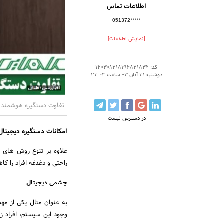
اطلاعات تماس
051372*****
[نمایش اطلاعات]
کد: 140308218196821832
دوشنبه 21 آبان 03 ساعت 22:03
تفاوت دستگیره هوشمند 
در دسترس نیست
امکانات دستگیره دیجیتا
علاوه بر تنوع روش های 
راحتی و دغدغه افراد را ک
چشمی دیجیتال
به عنوان مثال یکی از مه
وجود این سیستم، افراد ز