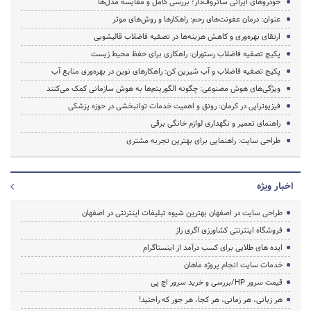
خودروهای ایرانی سانروف‌دار؛ بررسی کامل و مقایسه مدل‌ها
عنوان: درمان عفونت‌های رحم: راهکارها و روش‌های موثر
ارتقای بهره‌وری و کاهش هزینه‌ها در تصفیه فاضلاب قالیشویی
پکیج تصفیه فاضلاب رستوران: راهکاری برای حفظ محیط زیست
پکیج تصفیه فاضلاب و آب شیرین کن: راهکارهای نوین در بهره‌وری منابع آب
ویژگی‌های هوش مصنوعی: چگونه الگوریتم‌ها به هوش سازمانی کمک می‌کنند
فیزیوتراپی در کرمان: رونق و اهمیت خدمات توانبخشی در حوزه پزشکی
راهنمای تعمیر و نگهداری لوازم خانگی برقی
طراحی سایت: راهنمایی برای بهترین تجربه مشتری
اخبار ویژه
طراحی سایت در اصفهان بهترین شیوه تبلیغات اینترنتی در اصفهان
فروشگاه اینترنتی کشاورزی اگری راز
ایده های طلایی برای کسب درآمد از اینستاگرام
خدمات سایت انجام پروژه ماهان
قیمت سرور HP/بررسی و خرید سرور اچ پی
هر زبانی، هر زمانی، هر کجا، هر جور که راحتید!