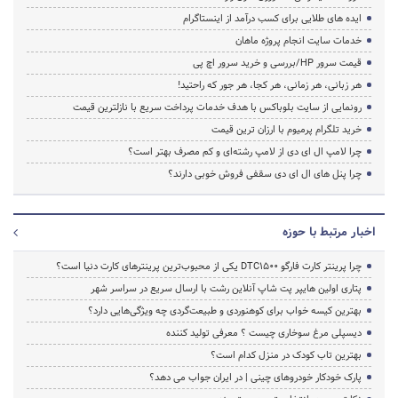
ایده های طلایی برای کسب درآمد از اینستاگرام
خدمات سایت انجام پروژه ماهان
قیمت سرور HP/بررسی و خرید سرور اچ پی
هر زبانی، هر زمانی، هر کجا، هر جور که راحتید!
رونمایی از سایت بلوباکس با هدف خدمات پرداخت سریع با نازلترین قیمت
خرید تلگرام پرمیوم با ارزان ترین قیمت
چرا لامپ ال ای دی از لامپ رشته‌ای و کم مصرف بهتر است؟
چرا پنل های ال ای دی سقفی فروش خوبی دارند؟
اخبار مرتبط با حوزه
چرا پرینتر کارت فارگو DTC1500 یکی از محبوب‌ترین پرینترهای کارت دنیا است؟
پتاری اولین هایپر پت شاپ آنلاین رشت با ارسال سریع در سراسر شهر
بهترین کیسه خواب برای کوهنوردی و طبیعت‌گردی چه ویژگی‌هایی دارد؟
دیسپلی مرغ سوخاری چیست ؟ معرفی تولید کننده
بهترین تاب کودک در منزل کدام است؟
پارک خودکار خودروهای چینی | در ایران جواب می دهد؟