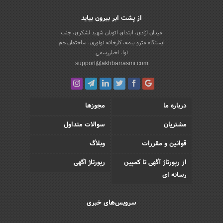
از پشت ابر بیرون بیاید
میدان آزادی، ابتدای اتوبان شهید لشکری، جنب
ایستگاه مترو بیمه، کارخانه نوآوری، ساختمان هم
آوا، اخباررسمی
support@akhbarrasmi.com
درباره ما
مجوزها
مشتریان
سوالات متداول
قوانین و مقررات
وبلاگ
از رپورتاژ آگهی تا کمپین
رپورتاژ آگهی
رسانه ای
سرویس‌های خبری