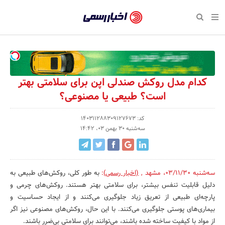
بازگشت
بازگشت
بازگشت
بازگشت
بازگشت
بازگشت
بازگشت
اخبار
رسمی
صفحه نخست پایگاه خبری
صفحه نخست ورزش
صفحه نخست رویداد
صفحه نخست فرهنگی
صفحه نخست اقتصادی
صفحه نخست اجتماعی
صفحه نخست سبک زندگی
-
اقتصادی
رسانه‌ها
تجارت و بازار
علم و آموزش
تازه‌های ورزش
حراج و تخفیف
سلامت و زیبایی
اخبار
اجتماعی
نشریات و کتاب
بهداشت و درمان
مکان‌های ورزشی
کارآفرینی و استارتاپ
روانشناسی و موفقیت
جشنواره، نمایشگاه و هما
کدام مدل روکش صندلی اپن برای سلامتی بهتر
تایید
است؟ طبیعی یا مصنوعی؟
شده
فرهنگی
مد و لباس
سینما و تئاتر
شهر و جامعه
تجهیزات ورزشی
مسابقه و فراخوان
نفت، انرژی و صنایع وابسته
شرکت‌ها،
کد: 140311288309127673
ورزش
موسیقی
باشگاه‌ها
حقوقی و قانون
سرگرمی و تفریح
تجارت الکترونیک و فناوری 
سه‌شنبه 30 بهمن 03، 14:42
سازمان‌ها
سبک زندگی
صنعت و تولید
هنرهای تجسمی
دکوراسیون و منزل
گردشگری و میراث فرهنگی
و
روابط
رویداد
صنایع دستی
محیط زیست
کسب و کار و خرده فروشی
سه‌شنبه 03/11/30
،
مشهد
,
(اخبار رسمی)
:
به طور کلی، روکش‌های طبیعی به
عمومی‌ها
دلیل قابلیت تنفس بیشتر، برای سلامتی بهتر هستند. روکش‌های چرمی و
تبلیغات و روابط عمومی
صنایع غذایی و کشاورزی
پارچه‌ای طبیعی از تعریق زیاد جلوگیری می‌کنند و از ایجاد حساسیت و
بیماری‌های پوستی جلوگیری می‌کنند. با این حال، روکش‌های مصنوعی نیز اگر
کار و استخدام
از مواد با کیفیت ساخته شده باشند، می‌توانند برای سلامتی بی‌ضرر باشند.