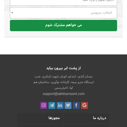
انتخاب سرویس
می خواهم مشترک شوم
از پشت ابر بیرون بیاید
میدان آزادی، ابتدای اتوبان شهید لشکری، جنب
ایستگاه مترو بیمه، کارخانه نوآوری، ساختمان هم
آوا، اخباررسمی
support@akhbarrasmi.com
درباره ما
مجوزها