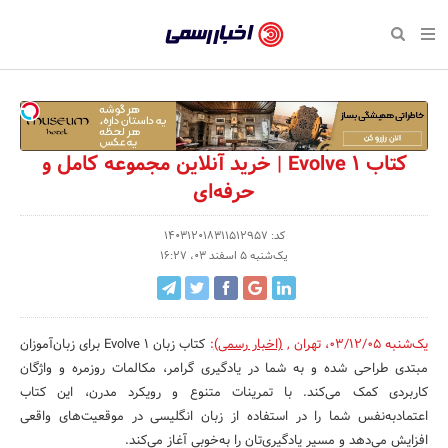
بازگشت
بازگشت
بازگشت
بازگشت
بازگشت
بازگشت
بازگشت
اخبار
رسمی
صفحه نخست پایگاه خبری
صفحه نخست ورزش
صفحه نخست رویداد
صفحه نخست فرهنگی
صفحه نخست اقتصادی
صفحه نخست اجتماعی
صفحه نخست سبک زندگی
-
اقتصادی
رسانه‌ها
تجارت و بازار
علم و آموزش
تازه‌های ورزش
حراج و تخفیف
سلامت و زیبایی
اخبار
اجتماعی
نشریات و کتاب
بهداشت و درمان
مکان‌های ورزشی
کارآفرینی و استارتاپ
روانشناسی و موفقیت
جشنواره، نمایشگاه و هما
کتاب Evolve 1 | خرید آنلاین مجموعه کامل و
تایید
حرفه‌ای
شده
فرهنگی
مد و لباس
سینما و تئاتر
شهر و جامعه
تجهیزات ورزشی
مسابقه و فراخوان
نفت، انرژی و صنایع وابسته
شرکت‌ها،
کد: 140312018311512957
ورزش
موسیقی
باشگاه‌ها
حقوقی و قانون
سرگرمی و تفریح
تجارت الکترونیک و فناوری 
یک‌شنبه 5 اسفند 03، 16:27
سازمان‌ها
سبک زندگی
صنعت و تولید
هنرهای تجسمی
دکوراسیون و منزل
گردشگری و میراث فرهنگی
و
روابط
رویداد
صنایع دستی
محیط زیست
کسب و کار و خرده فروشی
یک‌شنبه 03/12/05
،
تهران
,
(اخبار رسمی)
:
کتاب زبان Evolve 1 برای زبان‌آموزان
عمومی‌ها
مبتدی طراحی شده و به شما در یادگیری گرامر، مکالمات روزمره و واژگان
تبلیغات و روابط عمومی
صنایع غذایی و کشاورزی
کاربردی کمک می‌کند. با تمرینات متنوع و رویکرد مدرن، این کتاب
اعتمادبه‌نفس شما را در استفاده از زبان انگلیسی در موقعیت‌های واقعی
کار و استخدام
افزایش می‌دهد و مسیر یادگیری‌تان را به‌خوبی آغاز می‌کند.