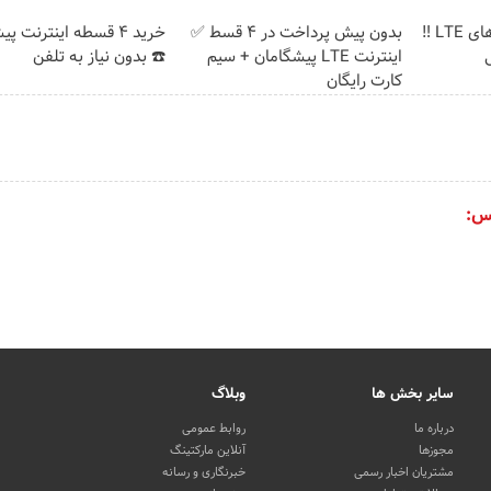
جشنواره فروش مودم های LTE ‼️
بدون پیش پرداخت در 4 قسط ✅
خرید 4 قسطه اینترنت پ
اینترنت LTE پیشگامان + سیم
☎️ بدون نیاز به تلفن
کارت رایگان
س:
سایر بخش ها
وبلاگ
درباره ما
روابط عمومی
مجوزها
آنلاین مارکتینگ
مشتریان اخبار رسمی
خبرنگاری و رسانه