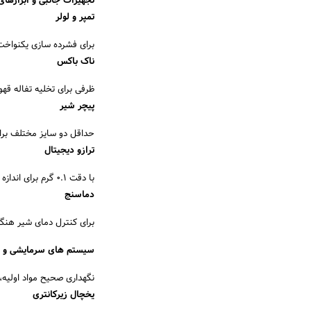
تجهیزات جانبی و ابزارهای 
تمپر و لولر
برای فشرده سازی یکنواخت پ
ناک باکس
ظرفی برای تخلیه تفاله قهوه 
پیچر شیر
حداقل دو سایز مختلف برا
ترازو دیجیتال
با دقت ۰.۱ گرم برای اندازه گیری دقیق وزن قهوه و آب (دوزینگ). این ابزار برای ثبات طعم، ضروری است.
دماسنج
برای کنترل دمای شیر هنگا
سیستم های سرمایشی و ن
نگهداری صحیح مواد اولیه،
یخچال زیرکانتری