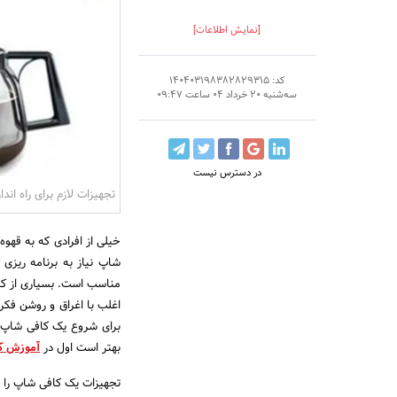
[نمایش اطلاعات]
کد: 140403198382829315
سه‌شنبه 20 خرداد 04 ساعت 09:47
در دسترس نیست
تجهیزات لازم برای راه ان
خیلی از افرادی که به قهوه
شاپ نیاز به برنامه ریزی 
مناسب است. بسیاری از کار
اغلب با اغراق و روشن فکری
برای شروع یک کافی شاپ کا
بهتر است اول در
آموزش کا
تجهیزات یک کافی شاپ را 