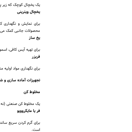
یک یخچال کوچک که زیر پی
یخچال ویترینی
برای نمایش و نگهداری ک
محصولات جانبی کمک می 
یخ ساز
برای تهیه آیس کافی، اسم
فریزر
برای نگهداری مواد اولیه م
تجهیزات آماده سازی و 
مخلوط کن
یک مخلوط کن صنعتی (نه خا
فر یا مایکروویو
برای گرم کردن سریع ساند
است.