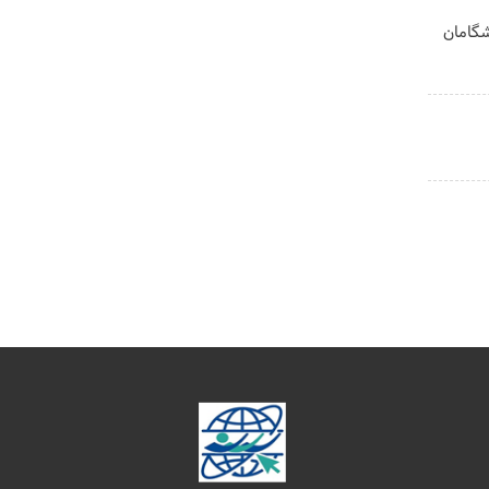
یشگامان