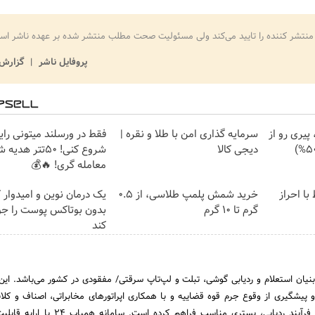
منتشر کننده را تایید می‌کند ولی مسئولیت صحت مطلب منتشر شده بر عهده ناشر اس
پروفایل ناشر
گزارش 
پیری رو از
سرمایه گذاری امن با طلا و نقره |
فقط در ورسلند میتونی رای
دیجی کالا
شروع کنی! 50تتر هد
معامله گری! 🔥💰
ط با احراز
خرید شمش پلمپ طلاسی، از ۰.۵
یک درمان نوین و امیدوار 
گرم تا ۱۰ گرم
بدون بوتاکس پوست را جو
کند
 دانش بنیان استعلام و ردیابی گوشی، تبلت و لپ‌تاپ سرقتی/ مفقودی در کشور می‌باشد. این
یشگیری از وقوع جرم قوه قضاییه و با همکاری اپراتورهای مخابراتی، اصناف و کلانت
خصوص تسهیل و تسریع فرآیند ردیابی، بستری مناسب فراهم کرده اس