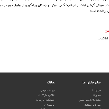
م سرقتی گوشی تبلت و لپ‌تاپ" گامی موثر در راستای پیشگیری از وقوع جرم در حو
 برداشته است.
س:
 اطلاعات
سایر بخش ها
وبلاگ
درباره ما
روابط عمومی
مجوزها
آنلاین مارکتینگ
مشتریان اخبار رسمی
خبرنگاری و رسانه
سوالات متداول
برندسازی