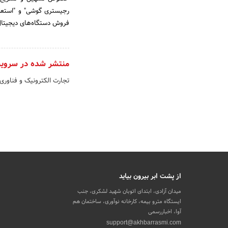
رجیستری گوشی" و "استعلا
فروش دستگاه‌های دیجیتال
منتشر شده در سروی
تجارت الکترونیک و فناوری
از پشت ابر بیرون بیاید
میدان آزادی، ابتدای اتوبان شهید لشکری، جنب
ایستگاه مترو بیمه، کارخانه نوآوری، ساختمان هم
آوا، اخباررسمی
support@akhbarrasmi.com