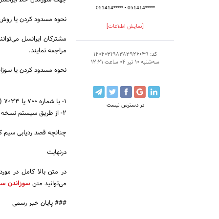
جهت سوزاندن خط ایرانسل م
-
051414*****
051414*****
نحوه مسدود کردن یا روش
[نمایش اطلاعات]
مشترکان ایرانسل می‌توان
مراجعه نمایند.
کد: 140403198382926049
سه‌شنبه 10 تیر 04 ساعت 12:21
نحوه مسدود کردن یا سوزا
1- با شماره ۷۰۰ یا ۷۰۳۳ (از خط ایرانسل) یا ۰۹۳۷۷۰۰۰۰۰۰ یا ۰۹۳۷۷۰۳۳۰۰۰ (از سایر خطوط) تماس بگیرید.
در دسترس نیست
2- از طریق سیستم نسخه وب ایرانسل‌من
چنانچه قصد ردیابی سیم کا
درنهایت
در متن بالا کامل در مور
می‌توانید متن
سوزاندن سی
### پایان خبر رسمی