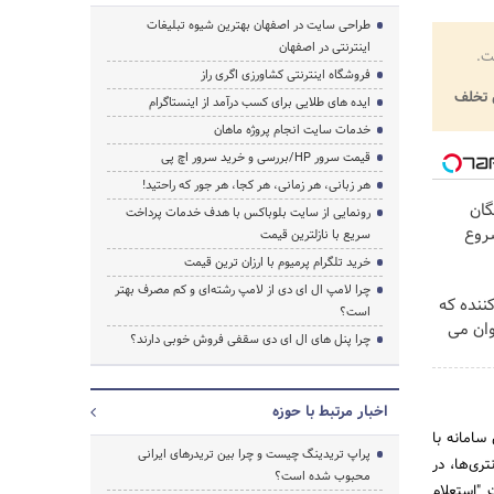
طراحی سایت در اصفهان بهترین شیوه تبلیغات
اینترنتی در اصفهان
ت.
فروشگاه اینترنتی کشاورزی اگری راز
تخلف
ایده های طلایی برای کسب درآمد از اینستاگرام
خدمات سایت انجام پروژه ماهان
قیمت سرور HP/بررسی و خرید سرور اچ پی
هر زبانی، هر زمانی، هر کجا، هر جور که راحتید!
گان
رونمایی از سایت بلوباکس با هدف خدمات پرداخت
یه شروع
سریع با نازلترین قیمت
خرید تلگرام پرمیوم با ارزان ترین قیمت
چرا لامپ ال ای دی از لامپ رشته‌ای و کم مصرف بهتر
کننده که
است؟
ان می
چرا پنل های ال ای دی سقفی فروش خوبی دارند؟
اخبار مرتبط با حوزه
 سامانه با
پراپ تریدینگ چیست و چرا بین تریدرهای ایرانی
ری‌ها، در
محبوب شده است؟
ت. سامانه همیاب 24 با ارایه قابلیت "استعلام