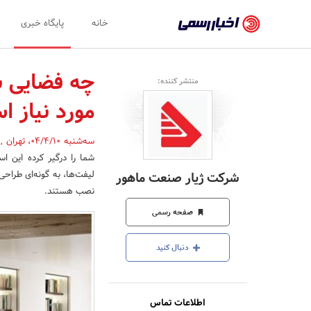
اخبار
خانه
پایگاه خبری
رسمی
-
چه فضایی ب
منتشر کننده:
اخبار
مورد نیاز 
تایید
شده
سه‌شنبه 04/4/10
،
تهران
,
شما را درگیر کرده این 
شرکت‌ها،
لیفت‌ها، به گونه‌ای طراح
شرکت ژیار صنعت ماهور
سازمان‌ها
نصب هستند.
و
صفحه رسمی
روابط
دنبال کنید
عمومی‌ها
اطلاعات تماس