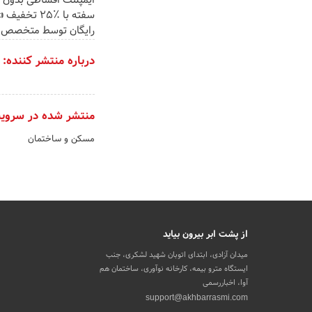
ایمپلنت اقساطی بدون 
سفته با ٪۲۵ تخ
رایگان توسط متخصص
درباره منتشر کننده:
منتشر شده در سروی
مسکن و ساختمان
از پشت ابر بیرون بیاید
میدان آزادی، ابتدای اتوبان شهید لشکری، جنب
ایستگاه مترو بیمه، کارخانه نوآوری، ساختمان هم
آوا، اخباررسمی
support@akhbarrasmi.com