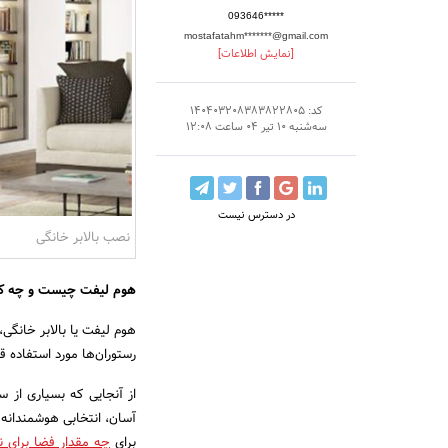
093646*****
mostafatahm*******@gmail.com
[نمایش اطلاعات]
کد: 140403208383822805
سه‌شنبه 10 تیر 04 ساعت 12:08
در دسترس نیست
نصب بالابر خانگی
هوم لیفت چیست و چه کا
هوم لیفت یا بالابر خانگی
رستوران‌ها مورد استفاده 
از آنجایی که بسیاری از 
آسان، انتخابی هوشمندانه 
برای
چه مقدار فضا برای 