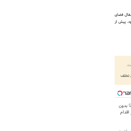
شغال فضای
د. پیش از
ت.
تخلف
 🦷 بدون
اقدام