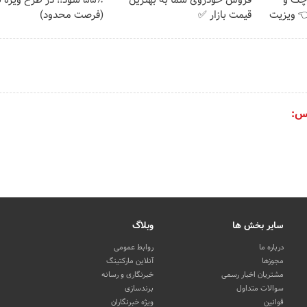
چک و
فروش خودروی شما به بهترین
۵۵٪ سود!! در طرح ویژه 
فیف 👈 ویزیت
قیمت بازار ✅
(فرصت محدود)
س:
سایر بخش ها
وبلاگ
درباره ما
روابط عمومی
مجوزها
آنلاین مارکتینگ
مشتریان اخبار رسمی
خبرنگاری و رسانه
سوالات متداول
برندسازی
قوانین
ویژه خبرنگاران