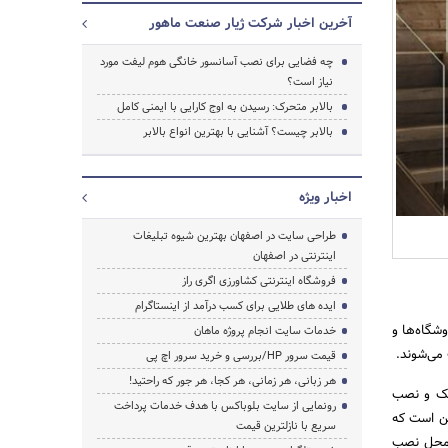
آخرین اخبار شرکت ژیار صنعت ماهور
چه فضایی برای نصب آسانسور خانگی هوم لیفت مورد
نیاز است؟
بالابر متحرک: رسیدن به اوج کارایی با ایمنی کامل
بالابر چیست؟ آشنایی با بهترین انواع بالابر
اخبار ویژه
طراحی سایت در اصفهان بهترین شیوه تبلیغات
اینترنتی در اصفهان
جستجو
فروشگاه اینترنتی کشاورزی اگری راز
ایده های طلایی برای کسب درآمد از اینستاگرام
شگاه‌ها و
خدمات سایت انجام پروژه ماهان
 می‌شوند.
قیمت سرور HP/بررسی و خرید سرور اچ پی
هر زبانی، هر زمانی، هر کجا، هر جور که راحتید!
وچک و نصب
رونمایی از سایت بلوباکس با هدف خدمات پرداخت
ین است که
سریع با نازلترین قیمت
 محل نصب