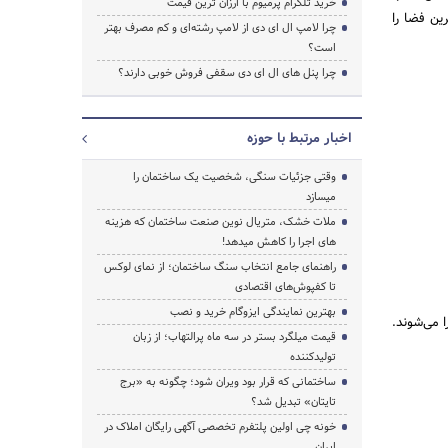
خرید تلگرام پرمیوم با ارزان ترین قیمت
ین فضا را
چرا لامپ ال ای دی از لامپ رشته‌ای و کم مصرف بهتر
است؟
چرا پنل های ال ای دی سقفی فروش خوبی دارند؟
اخبار مرتبط با حوزه
وقتی جزئیات سنگی، شخصیت یک ساختمان را
میسازد
ملات خشک، متریال نوین صنعت ساختمان که هزینه‌
های اجرا را کاهش میدهد!
راهنمای جامع انتخاب سنگ ساختمان؛ از نمای لوکس
تا کفپوش‌های اقتصادی
بهترین نمایندگی ایزوگام خرید و نصب
 می‌شوند.
قیمت میلگرد بستر در سه ماه پرالتهاب؛ از زبان
تولیدکننده
ساختمانی که قرار بود ویران شود؛ چگونه به «برج
تایتان» تبدیل شد؟
خونه چی اولین پلتفرم تخصصی آگهی رایگان املاک در
ایران