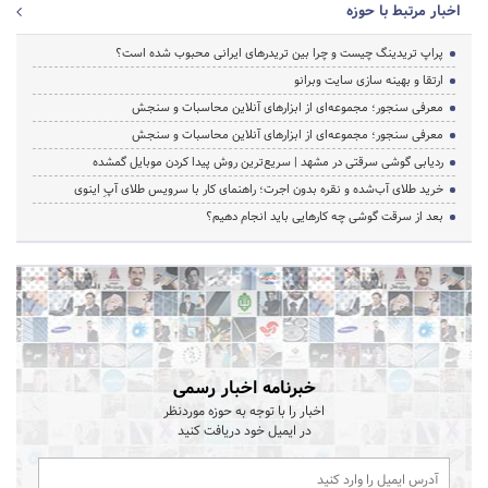
اخبار مرتبط با حوزه
پراپ تریدینگ چیست و چرا بین تریدرهای ایرانی محبوب شده است؟
ارتقا و بهینه سازی سایت وبرانو
معرفی سنجور؛ مجموعه‌ای از ابزارهای آنلاین محاسبات و سنجش
معرفی سنجور؛ مجموعه‌ای از ابزارهای آنلاین محاسبات و سنجش
ردیابی گوشی سرقتی در مشهد | سریع‌ترین روش پیدا کردن موبایل گمشده
خرید طلای آب‌شده و نقره بدون اجرت؛ راهنمای کار با سرویس طلای آپِ اینوی
بعد از سرقت گوشی چه کارهایی باید انجام دهیم؟
خبرنامه اخبار رسمی
اخبار را با توجه به حوزه موردنظر
در ایمیل خود دریافت کنید