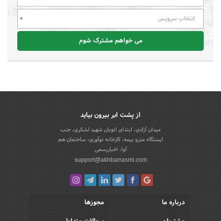
انتخاب سرویس
می خواهم مشترک شوم
از پشت ابر بیرون بیاید
میدان آزادی، ابتدای اتوبان شهید لشکری، جنب
ایستگاه مترو بیمه، کارخانه نوآوری، ساختمان هم
آوا، اخباررسمی
support@akhbarrasmi.com
درباره ما
مجوزها