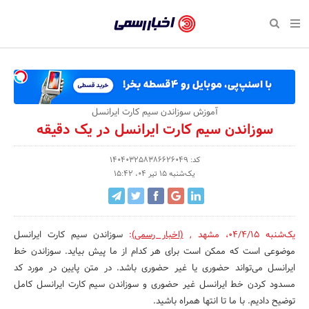
بازگشت
بازگشت
بازگشت
بازگشت
بازگشت
بازگشت
بازگشت
اخبار
رسمی
صفحه نخست پایگاه خبری
صفحه نخست ورزش
صفحه نخست رویداد
صفحه نخست فرهنگی
صفحه نخست اقتصادی
صفحه نخست اجتماعی
صفحه نخست سبک زندگی
-
اقتصادی
رسانه‌ها
تجارت و بازار
علم و آموزش
تازه‌های ورزش
حراج و تخفیف
سلامت و زیبایی
اخبار
اجتماعی
نشریات و کتاب
بهداشت و درمان
مکان‌های ورزشی
کارآفرینی و استارتاپ
روانشناسی و موفقیت
جشنواره، نمایشگاه و هما
آموزش سوزاندن سیم کارت ایرانسل
تایید
سوزاندن سیم کارت ایرانسل در یک دقیقه
شده
فرهنگی
مد و لباس
سینما و تئاتر
شهر و جامعه
تجهیزات ورزشی
مسابقه و فراخوان
نفت، انرژی و صنایع وابسته
شرکت‌ها،
کد: 140403258386626049
ورزش
موسیقی
باشگاه‌ها
حقوقی و قانون
سرگرمی و تفریح
تجارت الکترونیک و فناوری 
یک‌شنبه 15 تیر 04، 15:42
سازمان‌ها
سبک زندگی
صنعت و تولید
هنرهای تجسمی
دکوراسیون و منزل
گردشگری و میراث فرهنگی
و
روابط
رویداد
صنایع دستی
محیط زیست
کسب و کار و خرده فروشی
یک‌شنبه 04/4/15
،
مشهد
,
(اخبار رسمی)
:
سوزاندن سیم کارت ایرانسل
موضوعی است که ممکن است برای هر کدام از ما پیش بیاید. سوزاندن خط
عمومی‌ها
تبلیغات و روابط عمومی
صنایع غذایی و کشاورزی
ایرانسل می‌تواند حضوری یا غیر حضوری باشد. در متن پایین در مورد کد
مسدود کردن خط ایرانسل غیر حضوری و سوزاندن سیم کارت ایرانسل کامل
کار و استخدام
توضیح دادیم. با ما تا انتها همراه باشید.