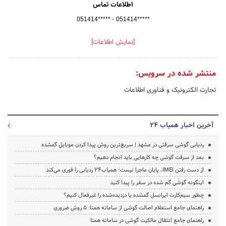
اطلاعات تماس
-
051414*****
051414*****
[نمایش اطلاعات]
منتشر شده در سرویس:
تجارت الکترونیک و فناوری اطلاعات
آخرین اخبار همیاب ۲۴
ردیابی گوشی سرقتی در مشهد | سریع‌ترین روش پیدا کردن موبایل گمشده
بعد از سرقت گوشی چه کارهایی باید انجام دهیم؟
از دست رفتن IMEI، پایان ماجرا نیست؛ همیاب۲۴ ردیابی را فوری می‌کند
اینگونه گوشی گم شده در سفر را پیدا کنید
چطور سیم‌کارت ایرانسل گمشده یا دزدیده‌شده را غیرفعال کنیم؟
راهنمای جامع استعلام اصالت گوشی از سامانه همتا: 5 روش ضروری
راهنمای جامع انتقال مالکیت گوشی در سامانه همتا