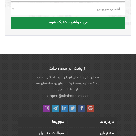
انتخاب سرویس
می خواهم مشترک شوم
از پشت ابر بیرون بیاید
میدان آزادی، ابتدای اتوبان شهید لشکری، جنب
ایستگاه مترو بیمه، کارخانه نوآوری، ساختمان هم
آوا، اخباررسمی
support@akhbarrasmi.com
درباره ما
مجوزها
مشتریان
سوالات متداول