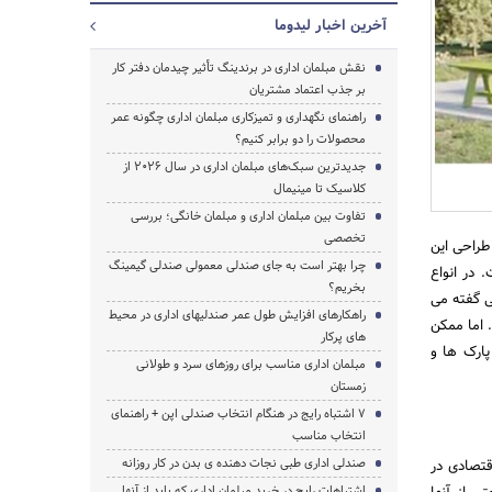
آخرین اخبار لیدوما
نقش مبلمان اداری در برندینگ تأثیر چیدمان دفتر کار
بر جذب اعتماد مشتریان
راهنمای نگهداری و تمیزکاری مبلمان اداری چگونه عمر
محصولات را دو برابر کنیم؟
جدیدترین سبک‌های مبلمان اداری در سال ۲۰۲۶ از
کلاسیک تا مینیمال
تفاوت بین مبلمان اداری و مبلمان خانگی؛ بررسی
تخصصی
طراحی این
چرا بهتر است به جای صندلی معمولی صندلی گیمینگ
 در انواع
بخریم؟
ی گفته می
راهکارهای افزایش طول عمر صندلیهای اداری در محیط
 اما ممکن
های پرکار
پارک ها و
مبلمان اداری مناسب برای روزهای سرد و طولانی
زمستان
جستجو
۷ اشتباه رایج در هنگام انتخاب صندلی اپن + راهنمای
انتخاب مناسب
صندلی اداری طبی نجات دهنده ی بدن در کار روزانه
قتصادی در
اشتباهات رایج در خرید مبلمان اداری که باید از آنها