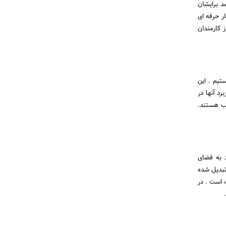
د برایشان
ر حرفه ای
 کارمندان
تیم . این
د آنها در
سب هستند.
د به فضای
تبدیل شده
 است . در