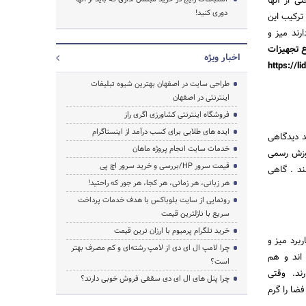
 از آنها
دوری کنید!
ترکیب این
رند میز و
ع تجهیزات
اخبار ویژه
https://l
طراحی سایت در اصفهان بهترین شیوه تبلیغات
اینترنتی در اصفهان
فروشگاه اینترنتی کشاورزی اگری راز
ایده های طلایی برای کسب درآمد از اینستاگرام
د دیدگاهی
خدمات سایت انجام پروژه ماهان
موزش رسمی
قیمت سرور HP/بررسی و خرید سرور اچ پی
ند . گاهی
هر زبانی، هر زمانی، هر کجا، هر جور که راحتید!
رونمایی از سایت بلوباکس با هدف خدمات پرداخت
سریع با نازلترین قیمت
خرید تلگرام پرمیوم با ارزان ترین قیمت
برد میز و
چرا لامپ ال ای دی از لامپ رشته‌ای و کم مصرف بهتر
اند و هم
است؟
رند. وقتی
چرا پنل های ال ای دی سقفی فروش خوبی دارند؟
ضا را گرم