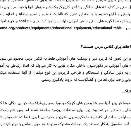
 مدارس طوری طراحی شده اند که بتوان ساعت ها بدون احساس خستگی و ناراحتی
 حتی در کتابخانه های خانگی و دفاتر کاری کوچک هم میتوان آنها را دید. می توان با 
حتی و قابل تنظیم یا با صندلی هایی که قابلیت تنظیم و تغییر ارتفاع و اندازه را دا
با توجه با گروه های سنی دانش آموزان طراحی و اجرا کرد. برای
مشاهده و خرید انوا
درس
idoma.org/products/equipments/educational-equipment/educational-table-
یا فقط برای کلاس درس هستند؟
یم این تصور که کاربرد میز و نیمکت های آموزشی فقط به کلاس درس محدود می شون
های آموزشی در دکوراسیون داخلی مکان هایی به کار میروند که اصلا ارتباطی به آ
ن به دلیل سادگی و استحکام و طراحی کاربردی این نوع مبلمان از آنها استفاده میکن
یی راحت برای تعامل و گفتگوست نه لزوما یادگیری رسمی.
صا در بین فریلنسر ها و تیم های کوچک و نوپا بسیار پرطرفدارند. در این مکان ها کار
خابی منطقی خواهد بود زیرا برای استفاده روزمره ساخته شده اند پس هم راحت 
 طراحی ساده ای که دارند با دکوراسیون مدرن و جدید این قبیل فضا ها همخوانی دا
 فضا مشغول به کار هستند یک نیمکت مشترک میتواند به خوبی تعامل را بهتر کرده و ف