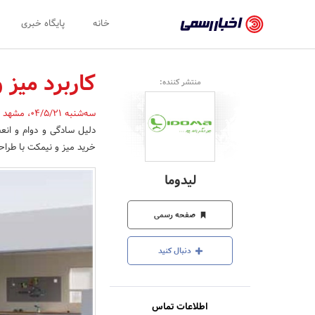
اخبار
خانه
پایگاه خبری
رسمی
-
کاربرد میز
منتشر کننده:
اخبار
سه‌شنبه 04/5/21
،
مشهد
تایید
دلیل سادگی و دوام و انع
شده
خرید میز و نیمکت با طرا
شرکت‌ها،
لیدوما
سازمان‌ها
و
صفحه رسمی
روابط
دنبال کنید
عمومی‌ها
اطلاعات تماس