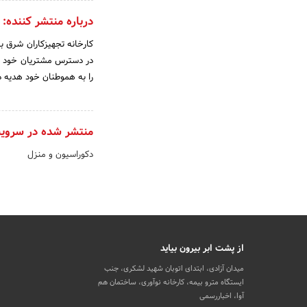
درباره منتشر کننده:
کارخانه تجهیزکاران شرق با
در دسترس مشتریان خود قر
را به هموطنان خود هدیه ده
منتشر شده در سروی
دکوراسیون و منزل
از پشت ابر بیرون بیاید
میدان آزادی، ابتدای اتوبان شهید لشکری، جنب
ایستگاه مترو بیمه، کارخانه نوآوری، ساختمان هم
آوا، اخباررسمی