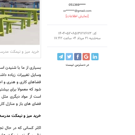
051369*****
or*******@gmail.com
[نمایش اطلاعات]
کد: 140405208513127673
سه‌شنبه 21 مرداد 04 ساعت 17:42
خرید میز و نیمکت مدرسه
در دسترس نیست
بسیاری از ما با شنیدن اس
وسایل تغییرات زیاده داشت
فضاهای کاری و هنری و اجت
شود که معمولا برای بیشتر
است از مواد دیگری مثل چ
فضای های باز و منازل کارب
خرید میز و نیمکت مدرسه
اکثر کسانی که در حال تج