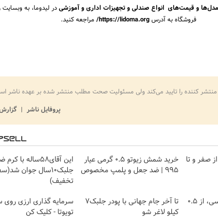
دل‌ها و قیمت‌های انواع صندلی و تجهیزات اداری و آموزشی
در لیدوما، به وبسایت 
فروشگاه به آدرس
https://lidoma.org/
مراجعه کنید.
منتشر کننده را تایید می‌کند ولی مسئولیت صحت مطلب منتشر شده بر عهده ناشر اس
پروفایل ناشر
گزارش 
ز صفر و تا
خرید شمش زیوتو ۰.۵ گرمی عیار
این آقای58ساله با 
۹۹۵ | ضد جعل و پلمپ مخصوص
جلبک10سال جوان شد(س
تخفیف)
خرید شمش پلمپ طلاسی، از ۰.۵
تا آخر جام جهانی با پودر جلبک7
سرمایه گذاری ارزی روی س
کیلو لاغر شو
تویوتا - کلیک کن