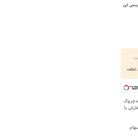
رسمی این
ت.
تخلف
کرم ضدچروک
فارش با
هام