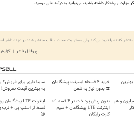
مهارت و پشتکار داشته باشید، می‌توانید به درآمد عالی برسید.
منتشر کننده را تایید می‌کند ولی مسئولیت صحت مطلب منتشر شده بر عهده ناشر اس
پروفایل ناشر
گزارش 
بهترین
خرید 4 قسطه اینترنت پیشگامان
ساینا داری برای فروش؟ با 
☎️ بدون نیاز به تلفن
به بهترین قیمت بفروش!
تغییره😍😍 با 10 میلیون و هر
بدون پیش پرداخت در 4 قسط ✅
ار
اینترنت LTE پیشگامان + سیم
قسط از اسنپ پی + ترب پ
کارت رایگان
😍