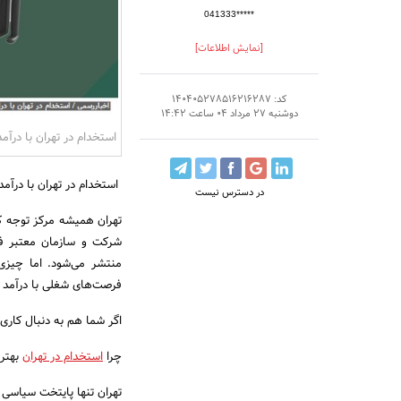
041333*****
[نمایش اطلاعات]
کد: 140405278516216287
دوشنبه 27 مرداد 04 ساعت 14:42
استخدام در تهران با درآمد
استخدام در تهران با درآمد 
در دسترس نیست
تهران همیشه مرکز توجه کا
شرکت و سازمان معتبر فع
منتشر می‌شود. اما چیزی
فرصت‌های شغلی با درآمد با
اگر شما هم به دنبال کار
چرا
استخدام در تهران
بهتری
تهران تنها پایتخت سیاسی