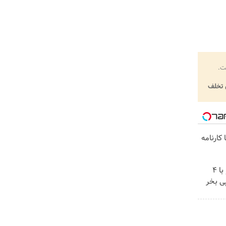
ت.
تخلف
کارنامه
اینترنت LTE پیشگامان رو با 4
ی بخر