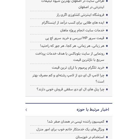
طراحی سایت در اصفهان بهترین شیوه تبلیغات
اینترنتی در اصفهان
فروشگاه اینترنتی کشاورزی اگری راز
ایده های طلایی برای کسب درآمد از اینستاگرام
خدمات سایت انجام پروژه ماهان
قیمت سرور HP/بررسی و خرید سرور اچ پی
هر زبانی، هر زمانی، هر کجا، هر جور که راحتید!
رونمایی از سایت بلوباکس با هدف خدمات پرداخت
سریع با نازلترین قیمت
خرید تلگرام پرمیوم با ارزان ترین قیمت
چرا لامپ ال ای دی از لامپ رشته‌ای و کم مصرف بهتر
است؟
چرا پنل های ال ای دی سقفی فروش خوبی دارند؟
اخبار مرتبط با حوزه
کمیسیون راننده تپسی در همدان صفر شد!
ویژگی‌های یک خدمتکار خانم خوب برای امور منزل
استخدام در خوزستان