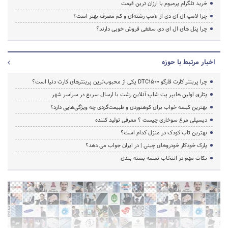
خرید تلگرام پرمیوم با ارزان ترین قیمت
چرا لامپ ال ای دی از لامپ رشته‌ای و کم مصرف بهتر است؟
چرا پنل های ال ای دی سقفی فروش خوبی دارند؟
اخبار مرتبط با حوزه
چرا پرینتر کارت فارگو DTC1500 یکی از محبوب‌ترین پرینترهای کارت دنیا است؟
پتاری اولین هایپر پت شاپ آنلاین رشت با ارسال سریع در سراسر شهر
بهترین کیسه خواب برای کوهنوردی و طبیعت‌گردی چه ویژگی‌هایی دارد؟
دیسپلی مرغ سوخاری چیست ؟ معرفی تولید کننده
بهترین تاب کودک در منزل کدام است؟
پارک خودکار خودروهای چینی | در ایران جواب می دهد؟
نکات مهم در انتخاب تسمه بسته بندی