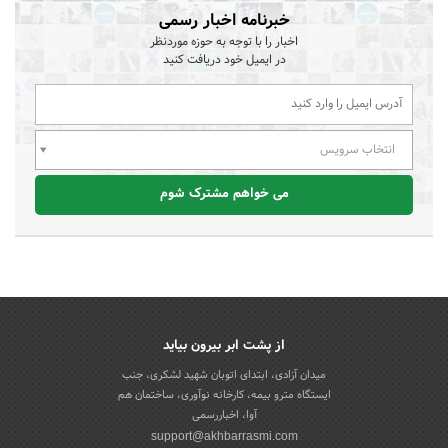
خبرنامه اخبار رسمی
اخبار را با توجه به حوزه موردنظر
در ایمیل خود دریافت کنید
انتخاب سرویس
می خواهم مشترک شوم
از پشت ابر بیرون بیاید
میدان آزادی، ابتدای اتوبان شهید لشکری، جنب
ایستگاه مترو بیمه، کارخانه نوآوری، ساختمان هم
آوا، اخباررسمی
support@akhbarrasmi.com