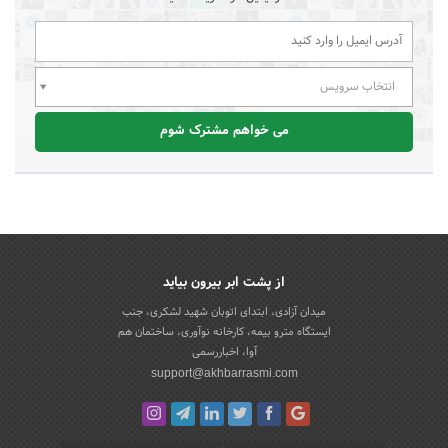
انتخاب سرویس
می خواهم مشترک شوم
از پشت ابر بیرون بیاید
میدان آزادی، ابتدای اتوبان شهید لشکری، جنب
ایستگاه مترو بیمه، کارخانه نوآوری، ساختمان هم
آوا، اخباررسمی
support@akhbarrasmi.com