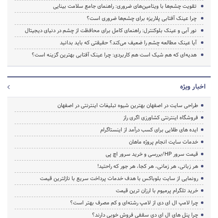
تقویت چشم‌ها با ویتامین‌های ضروری: راهنمای جامع سلامت بینایی
چرا عینک آفتابی پلاریزه برای چشم‌ها ضروری است؟
نور آبی و عینک بلوکنترل: راهنمای کامل برای محافظت از چشم در دنیای دیجیتال
آیا عینک مطالعه چشم را ضعیف می‌کند؟ حقیقتی که باید بدانید
هدیه‌ای که هم شیک است هم کاربردی: چرا عینک آفتابی بهترین گزینه است؟
اخبار ویژه
طراحی سایت در اصفهان بهترین شیوه تبلیغات اینترنتی در اصفهان
فروشگاه اینترنتی کشاورزی اگری راز
ایده های طلایی برای کسب درآمد از اینستاگرام
خدمات سایت انجام پروژه ماهان
قیمت سرور HP/بررسی و خرید سرور اچ پی
هر زبانی، هر زمانی، هر کجا، هر جور که راحتید!
رونمایی از سایت بلوباکس با هدف خدمات پرداخت سریع با نازلترین قیمت
خرید تلگرام پرمیوم با ارزان ترین قیمت
چرا لامپ ال ای دی از لامپ رشته‌ای و کم مصرف بهتر است؟
چرا پنل های ال ای دی سقفی فروش خوبی دارند؟