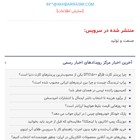
IN**@AKHBARRASMI.COM
[نمایش اطلاعات]
منتشر شده در سرویس:
صنعت و تولید
آخرین اخبار مرکز رویدادهای اخبار رسمی
چرا پرینتر کارت فارگو DTC1500 یکی از محبوب‌ترین پرینترهای کارت دنیا است؟
پراپ تریدینگ چیست و چرا بین تریدرهای ایرانی محبوب شده است؟
کمیسیون راننده تپسی در همدان صفر شد!
از برآورد هزینه تا انتخاب ناشر ایده‌آل با انتشارات امیدسخن
چه روزهایی قیمت بلیط هواپیما ارزانتر است؟
پارک خودکار خودروهای چینی | در ایران جواب می دهد؟
دوزینگ پمپ اتاترون یا اینجکتا؟ مقایسه‌ای که قبل از خرید باید بخوانید
خرید طلای آب‌شده و نقره بدون اجرت؛ راهنمای کار با سرویس طلای آپِ اینوی
روش‌های خرید آنلاین محصولات الکتریکی در ایران؛ چطور هوشمندانه انتخاب کنیم؟