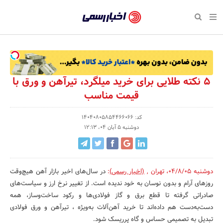
بازگشت
بازگشت
بازگشت
بازگشت
بازگشت
بازگشت
بازگشت
اخبار
رسمی
صفحه نخست پایگاه خبری
صفحه نخست ورزش
صفحه نخست رویداد
صفحه نخست فرهنگی
صفحه نخست اقتصادی
صفحه نخست اجتماعی
صفحه نخست سبک زندگی
-
اقتصادی
رسانه‌ها
تجارت و بازار
علم و آموزش
تازه‌های ورزش
حراج و تخفیف
سلامت و زیبایی
اخبار
اجتماعی
نشریات و کتاب
بهداشت و درمان
مکان‌های ورزشی
کارآفرینی و استارتاپ
روانشناسی و موفقیت
جشنواره، نمایشگاه و هما
۵ نکته طلایی برای خرید میلگرد، تیرآهن و ورق با
تایید
قیمت مناسب
شده
فرهنگی
مد و لباس
سینما و تئاتر
شهر و جامعه
تجهیزات ورزشی
مسابقه و فراخوان
نفت، انرژی و صنایع وابسته
شرکت‌ها،
کد: 14040805854466066
ورزش
موسیقی
باشگاه‌ها
حقوقی و قانون
سرگرمی و تفریح
تجارت الکترونیک و فناوری 
دوشنبه 5 آبان 04، 12:13
سازمان‌ها
سبک زندگی
صنعت و تولید
هنرهای تجسمی
دکوراسیون و منزل
گردشگری و میراث فرهنگی
و
روابط
رویداد
صنایع دستی
محیط زیست
کسب و کار و خرده فروشی
دوشنبه 04/8/05
،
تهران
,
(اخبار رسمی)
:
در سال‌های اخیر بازار آهن هیچ‌وقت
عمومی‌ها
روزهای آرام و بدون نوسان به خود ندیده است. از تغییر نرخ ارز و سیاست‌های
تبلیغات و روابط عمومی
صنایع غذایی و کشاورزی
صادراتی گرفته تا قطع برق و گاز فولادی‌ها و رکود ساخت‌وساز، همه
دست‌به‌دست هم داده‌اند تا خرید آهن‌آلات به‌ویژه ، تیرآهن و ورق فولادی
کار و استخدام
تبدیل به تصمیمی حساس و گاه پرریسک شود.