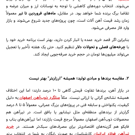
می‌شوند. انتخاب دوره‌های کاهشی با توجه به نوسانات ارز و میزان عرضه و
تقاضا برگ برنده شما خواهد بود. در مقابل،
ماه‌های فروردین تا تیر
معمولاً
زمان رشد قیمت آهن آلات است، چون پروژه‌های جدید شروع می‌شوند و بازار
وارد فاز مصرفی می‌شود.
بنابراین اگر قصد خرید عمده یا انبار کردن دارید، بهتر است برنامه خرید خود را
با
چرخه‌های فصلی و تحولات دلار
تنظیم کنید. حتی یک هفته تأخیر یا تعجیل
می‌تواند میلیون‌ها تومان در حجم خرید صرفه‌جویی ایجاد کند.
جستجو
۲. مقایسه برندها و مبادی تولید؛ همیشه “ارزان‌تر” بهتر نیست
در بازار آهن، برندها تفاوت قیمتی گاهی تا ۱۰ درصد دارند؛ اما این اختلاف
همیشه نشانه‌ی گرانی یا ارزانی نیست. مثلاً
میلگرد ذوب‌آهن اصفهان
به دلیل
کیفیت، یکنواختی و سابقه فنی در پروژه‌های بزرگ عمرانی، معمولاً ۵ تا ۸ درصد
گران‌تر از برندهای منطقه‌ای مثل نیشابور یا بافق است. در تیرآهن هم
محصولات ذوب‌آهن اصفهان معمولاً مرجع قیمت بازارند؛ اما تیرآهن‌های بناب و
فایکو هم گزینه‌های اقتصادی‌تر برای مصرف‌های سبک‌تر هستند. در
خرید
تیرآهن فولاد ایرانیان
کارشناسان به صورت رایگان به شما در انتخاب برند