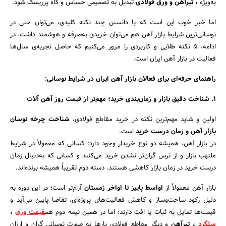
به‌ویژه
، تیرآهن و ورق فولادی
تبدیل به تصمیمی حساس و گاه پرریسک شود.
اما خبر خوب این است که با دانستن چند نکته کلیدی، می‌توان حتی در
نوسانی‌ترین شرایط بازار آهن هم می‌توان خریدی به‌صرفه و هوشمند داشت. در
ادامه، ۵ نکته طلایی و کاربردی را مرور می‌کنیم که حاصل تجربه‌ی سال‌ها
فعالیت در بازار آهن ایران است.
راهنمای حرفه‌ای برای فعالان بازار آهن ایران در شرایط نوسانی:
۱. شناخت دقیق بازار و زمان‌بندی خرید؛ مهم‌تر از قیمت روز آهن آلات
اولین و شاید مهم‌ترین نکته در خرید مقاطع فولادی،
شناخت چرخه نوسان
بازار آهن و زمان درست خرید
است.
در بازار آهن، همیشه دو نوع خریدار وجود دارد: کسانی که معمولاً در شرایط
ملتهب بازار و از ترس گران‌تر نشدن خرید می‌کنند و کسانی که به‌دنبال زمان
درست خرید در زمان بازار کاهشی هستند. دسته دوم تقریباً همیشه برنده‌اند.
بازار آهن معمولاً از
اواسط پاییز تا اواخر زمستان
آرام‌تر است؛ در این دوره به
دلیل رکود ساخت‌وساز و کاهش فعالیت‌های پروژه‌ای، تقاضا پایین می‌آید و
قیمت‌ها تمایل به ثبات یا افت دارند؛ اما در همین نیمه دوم هم
قیمت ورق
،
میلگرد
، تیرآهن
و دیگر مقاطع فولادی بارها به صورت نوسانی گران و ارزان