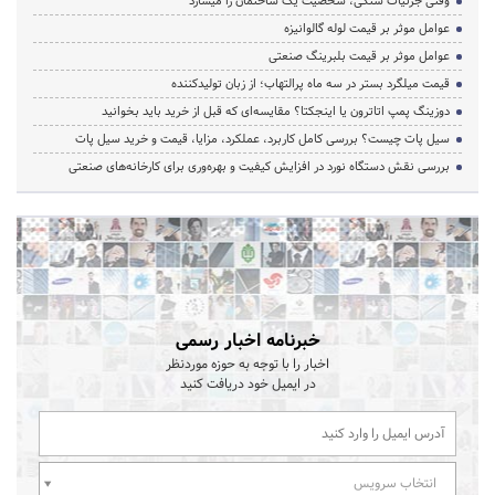
وقتی جزئیات سنگی، شخصیت یک ساختمان را میسازد
عوامل موثر بر قیمت لوله گالوانیزه
عوامل موثر بر قیمت بلبرینگ صنعتی
قیمت میلگرد بستر در سه ماه پرالتهاب؛ از زبان تولیدکننده
دوزینگ پمپ اتاترون یا اینجکتا؟ مقایسه‌ای که قبل از خرید باید بخوانید
سیل پات چیست؟ بررسی کامل کاربرد، عملکرد، مزایا، قیمت و خرید سیل پات
بررسی نقش دستگاه نورد در افزایش کیفیت و بهره‌وری برای کارخانه‌های صنعتی
خبرنامه اخبار رسمی
اخبار را با توجه به حوزه موردنظر
در ایمیل خود دریافت کنید
انتخاب سرویس