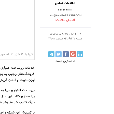
اطلاعات تماس
021228*****
IN**@AKHBARRASMI.COM
[نمایش اطلاعات]
کد: 14040817854826066
شنبه 17 آبان 04 ساعت 13:08
کیپا با ۱۶ هزار نقطه خرید، جایگاه رهبری‌اش در زیرساخت اعتباری را تثبیت کرد
در دسترس نیست
فروشگاه‌های زنجیره‌ای، برن
ایران تثبیت و امکان فروش 
زیرساخت اعتباری کیپا به 
بزرگ کشور، خرده‌فروشی‌ها
با گسترش این شبکه و افز