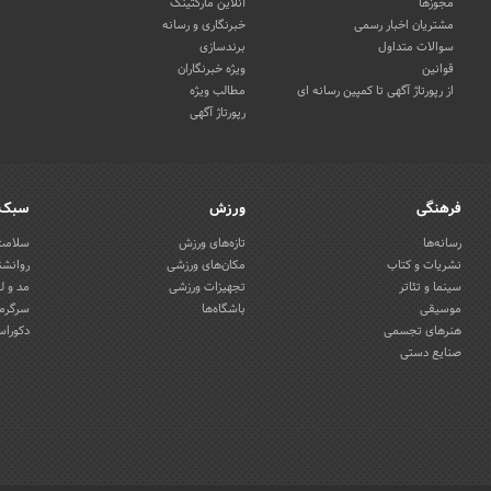
مجوزها
آنلاین مارکتینگ
مشتریان اخبار رسمی
خبرنگاری و رسانه
سوالات متداول
برندسازی
قوانین
ویژه خبرنگاران
از رپورتاژ آگهی تا کمپین رسانه ای
مطالب ویژه
رپورتاژ آگهی
فرهنگی
ورزش
سبک 
رسانه‌ها
تازه‌های ورزش
سلامت 
نشریات و کتاب
مکان‌های ورزشی
روانشن
سینما و تئاتر
تجهیزات ورزشی
مد و ل
موسیقی
باشگاه‌ها
سرگرمی
هنرهای تجسمی
دکوراس
صنایع دستی