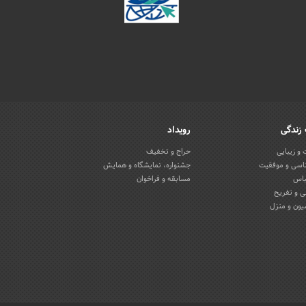
زندگی
رویداد
و زیبایی
حراج و تخفیف
اسی و موفقیت
جشنواره، نمایشگاه و همایش
باس
مسابقه و فراخوان
 و تفریح
یون و منزل