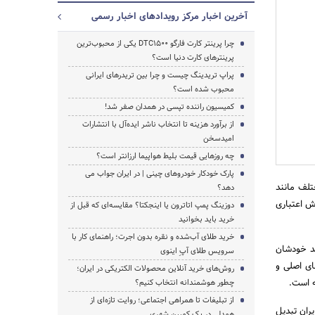
آخرین اخبار مرکز رویدادهای اخبار رسمی
چرا پرینتر کارت فارگو DTC1500 یکی از محبوب‌ترین
پرینترهای کارت دنیا است؟
جستجو
پراپ تریدینگ چیست و چرا بین تریدرهای ایرانی
محبوب شده است؟
کمیسیون راننده تپسی در همدان صفر شد!
از برآورد هزینه تا انتخاب ناشر ایده‌آل با انتشارات
امیدسخن
چه روزهایی قیمت بلیط هواپیما ارزانتر است؟
پارک خودکار خودروهای چینی | در ایران جواب می
نقطه خرید در حوزه مختلف مانند
دهد؟
وش اعتباری
دوزینگ پمپ اتاترون یا اینجکتا؟ مقایسه‌ای که قبل از
خرید باید بخوانید
خرید طلای آب‌شده و نقره بدون اجرت؛ راهنمای کار با
ند خودشان
سرویس طلای آپِ اینوی
 بانک‌های اصلی و
روش‌های خرید آنلاین محصولات الکتریکی در ایران؛
ه است.
چطور هوشمندانه انتخاب کنیم؟
از تبلیغات تا همراهی اجتماعی؛ روایت تازه‌ای از
یران تبدیل
همدلی در یک کمپین شهری