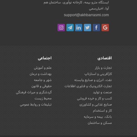
ایستگاه مترو بیمه، کارخانه نوآوری، ساختمان هم
آوا، اخباررسمی
support@akhbarrasmi.com
اقتصادی
اجتماعی
تجارت و بازار
علم و آموزش
کارآفرینی و استارتاپ
بهداشت و درمان
نفت، انرژی و صنایع وابسته
شهر و جامعه
تجارت الکترونیک و فناوری اطلاعات
حقوقی و قانون
صنعت و تولید
گردشگری و میراث فرهنگی
کسب و کار و خرده فروشی
محیط زیست
صنایع غذایی و کشاورزی
تبلیغات و روابط عمومی
کار و استخدام
بانک، بیمه و سرمایه
مسکن و ساختمان