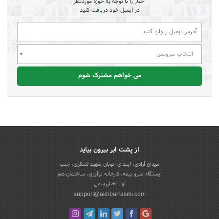
اخبار را با توجه به حوزه موردنظر
در ایمیل خود دریافت کنید
انتخاب سرویس
می خواهم مشترک شوم
از پشت ابر بیرون بیاید
میدان آزادی، ابتدای اتوبان شهید لشکری، جنب
ایستگاه مترو بیمه، کارخانه نوآوری، ساختمان هم
آوا، اخباررسمی
support@akhbarrasmi.com