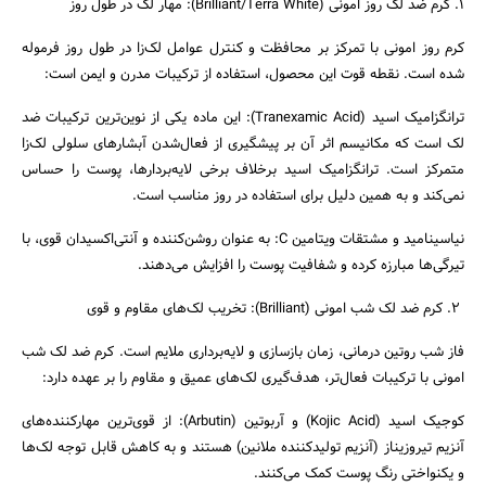
۱. کرم ضد لک روز امونی (Brilliant/Terra White): مهار لک در طول روز
کرم روز امونی با تمرکز بر محافظت و کنترل عوامل لک‌زا در طول روز فرموله
شده است. نقطه قوت این محصول، استفاده از ترکیبات مدرن و ایمن است:
ترانگزامیک اسید (Tranexamic Acid): این ماده یکی از نوین‌ترین ترکیبات ضد
لک است که مکانیسم اثر آن بر پیشگیری از فعال‌شدن آبشارهای سلولی لک‌زا
متمرکز است. ترانگزامیک اسید برخلاف برخی لایه‌بردارها، پوست را حساس
نمی‌کند و به همین دلیل برای استفاده در روز مناسب است.
نیاسینامید و مشتقات ویتامین C: به عنوان روشن‌کننده و آنتی‌اکسیدان قوی، با
تیرگی‌ها مبارزه کرده و شفافیت پوست را افزایش می‌دهند.
۲. کرم ضد لک شب امونی (Brilliant): تخریب لک‌های مقاوم و قوی
فاز شب روتین درمانی، زمان بازسازی و لایه‌برداری ملایم است. کرم ضد لک شب
امونی با ترکیبات فعال‌تر، هدف‌گیری لک‌های عمیق و مقاوم را بر عهده دارد:
کوجیک اسید (Kojic Acid) و آربوتین (Arbutin): از قوی‌ترین مهارکننده‌های
آنزیم تیروزیناز (آنزیم تولیدکننده ملانین) هستند و به کاهش قابل توجه لک‌ها
و یکنواختی رنگ پوست کمک می‌کنند.