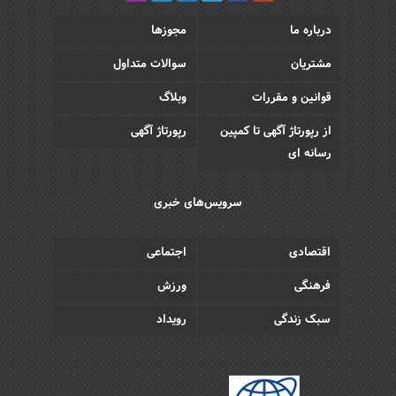
درباره ما
مجوزها
مشتریان
سوالات متداول
قوانین و مقررات
وبلاگ
از رپورتاژ آگهی تا کمپین
رپورتاژ آگهی
رسانه ای
سرویس‌های خبری
اقتصادی
اجتماعی
فرهنگی
ورزش
سبک زندگی
رویداد