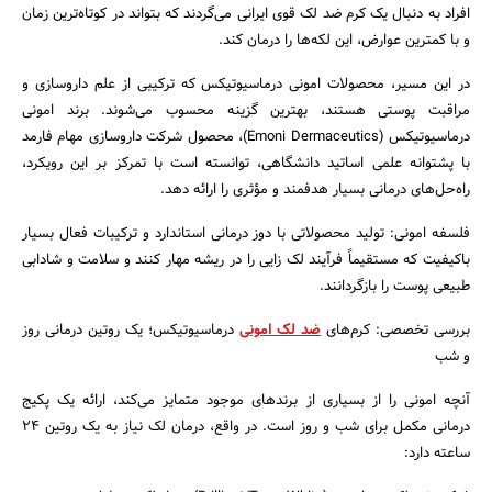
افراد به دنبال یک کرم ضد لک قوی ایرانی می‌گردند که بتواند در کوتاه‌ترین زمان
و با کمترین عوارض، این لکه‌ها را درمان کند.
در این مسیر، محصولات امونی درماسیوتیکس که ترکیبی از علم داروسازی و
مراقبت پوستی هستند، بهترین گزینه محسوب می‌شوند. برند امونی
درماسیوتیکس (Emoni Dermaceutics)، محصول شرکت داروسازی مهام فارمد
با پشتوانه علمی اساتید دانشگاهی، توانسته است با تمرکز بر این رویکرد،
راه‌حل‌های درمانی بسیار هدفمند و مؤثری را ارائه دهد.
فلسفه امونی: تولید محصولاتی با دوز درمانی استاندارد و ترکیبات فعال بسیار
باکیفیت که مستقیماً فرآیند لک زایی را در ریشه مهار کنند و سلامت و شادابی
طبیعی پوست را بازگردانند.
بررسی تخصصی: کرم‌های
ضد لک امونی
درماسیوتیکس؛ یک روتین درمانی روز
و شب
جستجو
آنچه امونی را از بسیاری از برندهای موجود متمایز می‌کند، ارائه یک پکیج
درمانی مکمل برای شب و روز است. در واقع، درمان لک نیاز به یک روتین ۲۴
ساعته دارد: