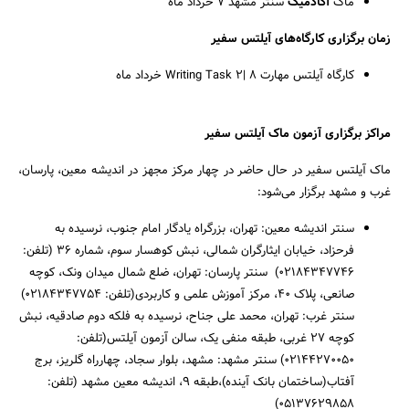
ماک
آکادمیک
سنتر مشهد 7 خرداد ‌‌ماه
زمان برگزاری کارگاه‌های آیلتس سفیر
کارگاه آیلتس مهارت Writing Task 2| 8 خرداد ‌ماه
مراکز برگزاری آزمون ماک آیلتس سفیر
ماک آیلتس سفیر در حال حاضر در چهار مرکز مجهز در اندیشه معین، پارسان،
غرب و مشهد برگزار می‌شود:
سنتر اندیشه معین: تهران، بزرگراه یادگار امام جنوب، نرسیده به
فرحزاد، خیابان ایثارگران شمالی، نبش کوهسار سوم، شماره 36 (تلفن:
02184347746) سنتر پارسان: تهران، ضلع شمال میدان ونک، کوچه
صانعی، پلاک 40، مرکز آموزش علمی و کاربردی(تلفن: 02184347754)
سنتر غرب: تهران، محمد علی جناح، نرسیده به فلکه دوم صادقیه، نبش
کوچه 27 غربی، طبقه منفی یک، سالن آزمون آیلتس(تلفن:
02144270050) سنتر مشهد: مشهد، بلوار سجاد، چهارراه گلریز، برج
آفتاب(ساختمان بانک آینده)،طبقه 9، اندیشه معین مشهد (تلفن:
05137629858)