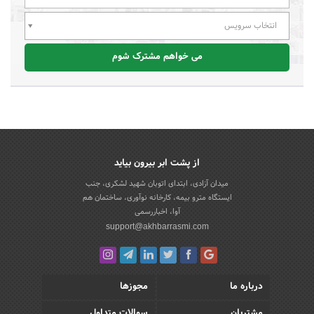
انتخاب سرویس
می خواهم مشترک شوم
از پشت ابر بیرون بیاید
میدان آزادی، ابتدای اتوبان شهید لشکری، جنب
ایستگاه مترو بیمه، کارخانه نوآوری، ساختمان هم
آوا، اخباررسمی
support@akhbarrasmi.com
درباره ما
مجوزها
مشتریان
سوالات متداول