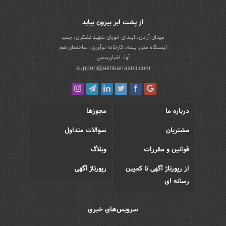
از پشت ابر بیرون بیاید
میدان آزادی، ابتدای اتوبان شهید لشکری، جنب
ایستگاه مترو بیمه، کارخانه نوآوری، ساختمان هم
آوا، اخباررسمی
support@akhbarrasmi.com
درباره ما
مجوزها
مشتریان
سوالات متداول
قوانین و مقررات
وبلاگ
از رپورتاژ آگهی تا کمپین
رپورتاژ آگهی
رسانه ای
سرویس‌های خبری