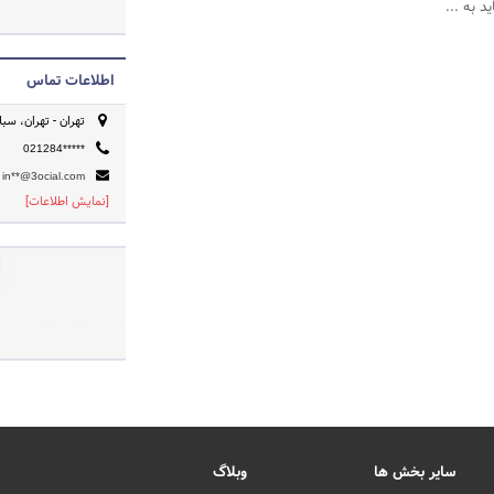
د به ...
اطلاعات تماس
تهران - تهران، سبل
021284*****
in**@3ocial.com
[نمایش اطلاعات]
سایر بخش ها
وبلاگ