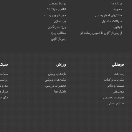
درباره ما
روابط عمومی
مجوزها
آنلاین مارکتینگ
مشتریان اخبار رسمی
خبرنگاری و رسانه
سوالات متداول
برندسازی
قوانین
ویژه خبرنگاران
از رپورتاژ آگهی تا کمپین رسانه ای
مطالب ویژه
رپورتاژ آگهی
فرهنگی
ورزش
سبک 
رسانه‌ها
تازه‌های ورزش
سلامت 
نشریات و کتاب
مکان‌های ورزشی
روانشن
سینما و تئاتر
تجهیزات ورزشی
مد و ل
موسیقی
باشگاه‌ها
سرگرمی
هنرهای تجسمی
دکوراس
صنایع دستی