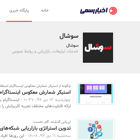
اخبار
خانه
پایگاه خبری
رسمی
-
سوشال
اخبار
سوشال
تایید
خدمات تبلیغات، بازاریابی و روابط عمومی
شده
شرکت‌ها،
سازمان‌ها
چگونه از استیکر شمارش معکوس اینستاگرام استفاد
استیکر شمارش معکوس اینستاگرام 
و
چهارشنبه 12 دی 97، 10:37 -
اینستاگرام 
روابط
ارائه قابلیت‌های مختلف تجربه کاربرانش را 
عمومی‌ها
ارزیابی گذشته، گام نخست؛
تدوین استراتژی بازاریابی شبکه‌های
سه‌شنبه 11 دی 97، 16:08 -
این روزها افرا