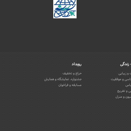
زندگی
رویداد
و زیبایی
حراج و تخفیف
اسی و موفقیت
جشنواره، نمایشگاه و همایش
باس
مسابقه و فراخوان
 و تفریح
یون و منزل