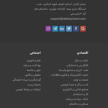
میدان آزادی، ابتدای اتوبان شهید لشکری، جنب
ایستگاه مترو بیمه، کارخانه نوآوری، ساختمان هم
آوا، اخباررسمی
support@akhbarrasmi.com
اقتصادی
اجتماعی
تجارت و بازار
علم و آموزش
کارآفرینی و استارتاپ
بهداشت و درمان
نفت، انرژی و صنایع وابسته
شهر و جامعه
تجارت الکترونیک و فناوری اطلاعات
حقوقی و قانون
صنعت و تولید
گردشگری و میراث فرهنگی
کسب و کار و خرده فروشی
محیط زیست
صنایع غذایی و کشاورزی
تبلیغات و روابط عمومی
کار و استخدام
بانک، بیمه و سرمایه
مسکن و ساختمان