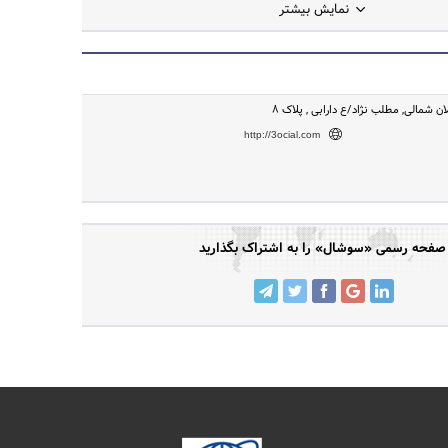
نمایش بیشتر
ان شمالی, مطلب نژاد/ع دارابی , پلاک 8
http://3ocial.com
صفحه رسمی «سوشال» را به اشتراک بگذارید