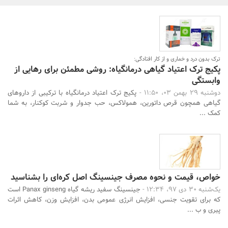
بانک، بیمه و سرمایه
مسکن و ساختمان
ترک بدون درد و خماری و از کار افتادگی:
پکیج ترک اعتیاد گیاهی درمانگیاه: روشی مطمئن برای رهایی از
وابستگی
دوشنبه 29 بهمن 03، 11:50 -
پکیج ترک اعتیاد درمانگیاه با ترکیبی از داروهای
جستجو
گیاهی همچون قرص داتورین، همولاکس، حب جدوار و شربت کوکنار، به شما
کمک ...
خواص، قیمت و نحوه مصرف جینسینگ اصل کره‌ای را بشناسید
یک‌شنبه 30 دی 97، 12:34 -
جینسینگ سفید ریشه گیاه Panax ginseng است
که برای تقویت جنسی، افزایش انرژی عمومی بدن، افزایش وزن، کاهش اثرات
پیری و ب ...