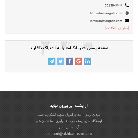
051384*****
http://darmangiah.com
in**@darmangiah.com
[نمایش اطلاعات]
صفحه رسمی «درمانگیاه» را به اشتراک بگذارید
از پشت ابر بیرون بیاید
میدان آزادی، ابتدای اتوبان شهید لشکری، جنب
ایستگاه مترو بیمه، کارخانه نوآوری، ساختمان هم
آوا، اخباررسمی
support@akhbarrasmi.com