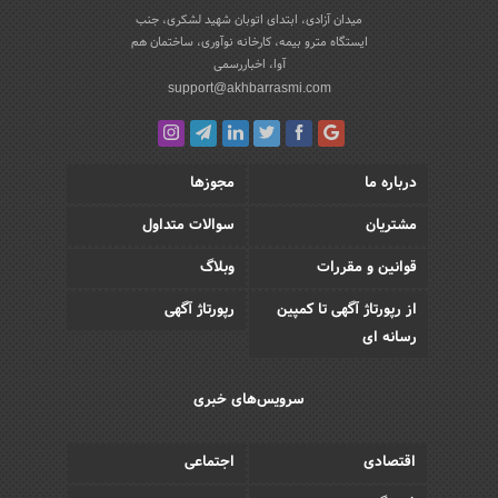
میدان آزادی، ابتدای اتوبان شهید لشکری، جنب
ایستگاه مترو بیمه، کارخانه نوآوری، ساختمان هم
آوا، اخباررسمی
support@akhbarrasmi.com
درباره ما
مجوزها
مشتریان
سوالات متداول
قوانین و مقررات
وبلاگ
از رپورتاژ آگهی تا کمپین
رپورتاژ آگهی
رسانه ای
سرویس‌های خبری
اقتصادی
اجتماعی