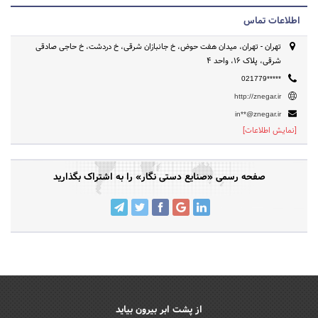
اطلاعات تماس
تهران - تهران، میدان هفت حوض، خ جانبازان شرقی، خ دردشت، خ حاجی صادقی
شرقی، پلاک 16، واحد 4
021779*****
http://znegar.ir
in**@znegar.ir
[نمایش اطلاعات]
صفحه رسمی «صنایع دستی نگار» را به اشتراک بگذارید
از پشت ابر بیرون بیاید